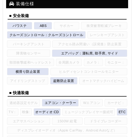
装備仕様
■ 安全装備
パワステ
ABS
サポカー
衝突被害軽減ブレーキ
クルーズコントロール：クルーズコントロール
レーンキープアシスト
パーキングアシスト
アクセル踏み間違い（誤発進）防止装置
障害物センサー
エアバッグ：運転席, 助手席, サイド
頸部衝撃緩和ヘッドレスト
全周囲カメラ
カメラ：
モニター：
横滑り防止装置
ヒルディセントコントロールモニター
アイドリングストップ
盗難防止装置
オートマチックハイビーム
■ 快適装備
過給器設定モデル
エアコン・クーラー
Wエアコン
カーナビ：
TV：
映像:
オーディオ:CD
ミュージックプレイヤー接続可
ETC
エアサスペンション
1500W 給電
ドライブレコーダー
ディスプレイオーディオ（Apple CarPlay、Android Autoなど）