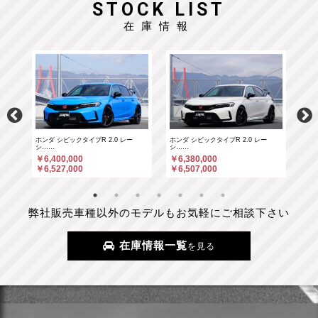
STOCK LIST
在庫情報
ホンダ シビックタイプR 2.0 レー
ホンダ シビックタイプR 2.0 レー
ポル
シ……
シ……
￥6
￥6,400,000
￥6,380,000
￥6
￥6,527,000
￥6,507,000
弊社販売車種以外のモデルもお気軽にご相談下さい
在庫情報一覧
を見る