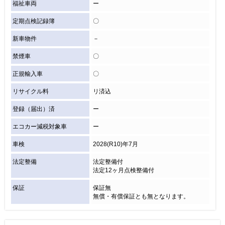
福祉車両
ー
定期点検記録簿
〇
新車物件
－
禁煙車
〇
正規輸入車
〇
リサイクル料
リ済込
登録（届出）済
ー
エコカー減税対象車
ー
車検
2028(R10)年7月
法定整備
法定整備付
法定12ヶ月点検整備付
保証
保証無
無償・有償保証とも無となります。