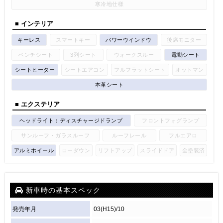
寒冷地仕様
■ インテリア
キーレス
スマートキー
パワーウインドウ
後席モニター
ベンチシート
3列シート
ウォークスルー
電動シート
シートヒーター
シートエアコン
フルフラットシート
オットマン
本革シート
■ エクステリア
ヘッドライト：ディスチャージドランプ
フロントフォグランプ
サンルーフ・ガラスルーフ
ルーフレール
フルエアロ
アルミホイール
ローダウン
リフトアップ
スライドドア
全塗装済
新車時の基本スペック
発売年月
03(H15)/10