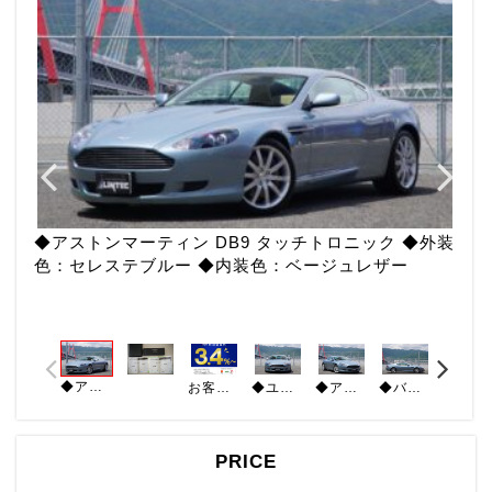
◆アストンマーティン DB9 タッチトロニック ◆外装
色：セレステブルー ◆内装色：ベージュレザー
◆アストンマーティン DB9 タッチトロニック ◆外装色：セレステブルー ◆内装色：ベージュレザー
お客様の希望に寄り添った、お支払いプランをご提示させていただきます♪※元金300万円以上が対象となります。※審査内容により諸条件が異なる場合がございます。
◆ユーザー様買取車両 ◆バンブーパネル ◆アストン専用アンブレラ
◆アルカンターラルーフライナー ◆前席シートヒーター ◆前席パワーシート（メモリ付き）
◆バックソナー ◆CD・ラジオ（AM/FM） ◆禁煙車 ◆ETC ◆クルーズコントロール
PRICE