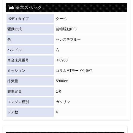
基本スペック
ボディタイプ
クーペ
駆動方式
前輪駆動(FF)
色
セレステブルー
ハンドル
右
車台末尾番号
＃6900
ミッション
コラムMTモード付6AT
排気量
5900cc
乗車定員
1名
エンジン種別
ガソリン
ドア数
4