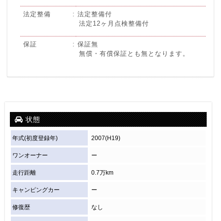
法定整備
法定整備付
法定12ヶ月点検整備付
保証
保証無
無償・有償保証とも無となります。
状態
年式(初度登録年)
2007(H19)
ワンオーナー
ー
走行距離
0.7万km
キャンピングカー
ー
修復歴
なし