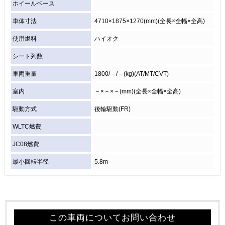
ホイールベース
車体寸法
4710×1875×1270(mm)(全長×全幅×全高)
使用燃料
ハイオク
シート列数
車両重量
1800/－/－(kg)(AT/MT/CVT)
室内
－×－×－(mm)(全長×全幅×全高)
駆動方式
後輪駆動(FR)
WLTC燃費
JC08燃費
最小回転半径
5.8m
この車両についてお問い合わせ