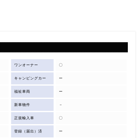
ワンオーナー
〇
キャンピングカー
ー
福祉車両
ー
新車物件
－
正規輸入車
〇
登録（届出）済
ー