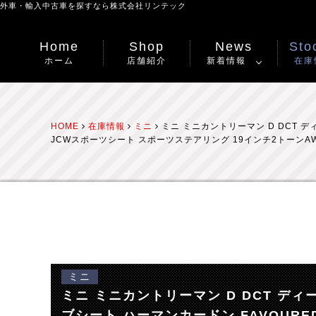
外車・輸入中古車を探すなら
株式会社リンテック
Home
Shop
News
Stoc
ホーム
店舗紹介
新着情報
在庫
HOME
在庫情報
ミニ
ミニ ミニカントリーマン D DCT 
JCWスポーツシート スポーツステアリング 19インチ2トーン
ミニ
ミニ ミニカントリーマン D DCT 
ブシート ハーマンカードン FAVOURE