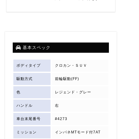
基本スペック
ボディタイプ
クロカン・ＳＵＶ
駆動方式
前輪駆動(FF)
色
レジェンド・グレー
ハンドル
右
車台末尾番号
#4273
ミッション
インパネMTモード付7AT