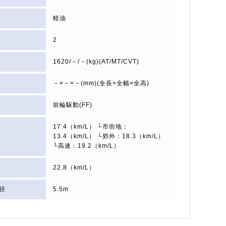
軽油
2
1620/－/－(kg)(AT/MT/CVT)
－×－×－(mm)(全長×全幅×全高)
前輪駆動(FF)
17.4（km/L） └市街地：
13.4（km/L） └郊外：18.3（km/L）
└高速：19.2（km/L）
22.8（km/L）
径
5.5m