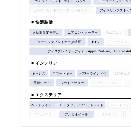
カメラ：フロント, サイド, バック
モニター：ブラインド
ヒルディセントコントロールモニター
アイドリングストッ
■ 快適装備
過給器設定モデル
エアコン・クーラー
Wエアコン
ミュージックプレイヤー接続可
ETC
エアサスペン
ディスプレイオーディオ（Apple CarPlay、Android A
■ インテリア
キーレス
スマートキー
パワーウインドウ
後席モニタ
電動シート
シートヒーター
シートエアコン
■ エクステリア
ヘッドライト：LED, アダプティブヘッドライト
フロントフォ
フルエアロ
アルミホイール
ローダウン