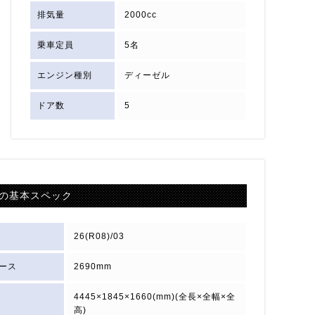
排気量
2000cc
乗車定員
5名
エンジン種別
ディーゼル
ドア数
5
の基本スペック
26(R08)/03
ース
2690mm
4445×1845×1660(mm)(全長×全幅×全
高)