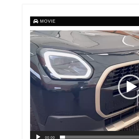
MOVIE
動
画
プ
レ
ー
ヤ
ー
00:00