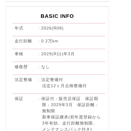
BASIC INFO
年式
2026(R08)
走行距離
0.2万km
車検
2029(R11)年3月
修復歴
なし
法定整備
法定整備付
法定12ヶ月点検整備付
保証
保証付：販売店保証 保証期
限：2029年3月 保証距離：
◆降車警告 ◆車線変更アシスト◆アシステッドドライビングプラス ◆ハンズフリーテールゲート
無制限
新車保証継承(初年度登録から
3年有効、走行距離無制限、
メンテナンスパック付き)