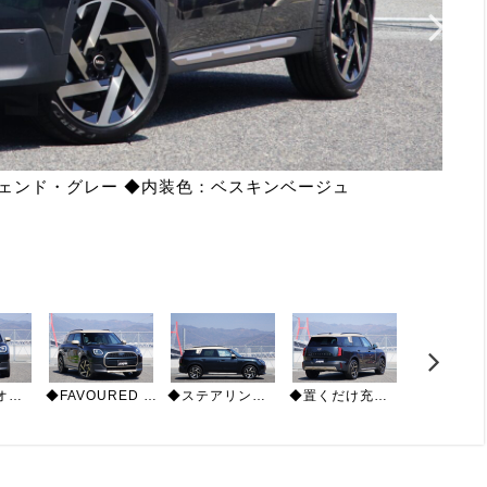
レジェンド・グレー ◆内装色：ベスキンベージュ
◆法人ワンオーナー ◆Mパッケージ「プライバシーガラス/運転席アクティブシート（マッサージ機能付）/前席パワーシート/運転席メモリ機能付/ハーマンカードンサウンドシステム」
◆FAVOURED TRIM「ベスキンベージュJCWスポーツシート/スポーツステアリング/19インチカレイド・スポーツ2トーン/ヴァイブラントシルバールーフ＆ミラーキャップ」
◆ステアリングヒーター ◆純正ドライブレコーダー ◆ヘッドアップディスプレイ◆前席シートヒーター ◆純正ナビ/BT/バックカメラ360° ◆アップルカープレイ/アンドロイドオート
◆置くだけ充電 ◆正面衝突警告ブレーキ ◆車線逸脱警告ステアリングサポート ◆車線変更警告ステアリングサポート ◆側面衝突警告ステアリングサポート