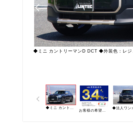
◆ミニ カントリーマンD DCT ◆外装色：
◆ミニ カントリーマンD DCT ◆外装色：レジェンド・グレー ◆内装色：ベスキンベージュ
お客様の希望に寄り添った、お支払いプランをご提示させていただきます♪※元金300万円以上が対象となります。※審査内容により諸条件が異なる場合がございます。