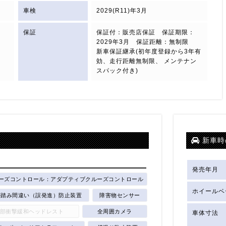
車検
2029(R11)年3月
保証
保証付：販売店保証 保証期限：
2029年3月 保証距離：無制限
新車保証継承(初年度登録から3年有
効、走行距離無制限、 メンテナン
スパック付き)
新車時
発売年月
ーズコントロール：アダプティブクルーズコントロール
ホイールベ
ル踏み間違い（誤発進）防止装置
障害物センサー
部衝撃緩和ヘッドレスト
全周囲カメラ
車体寸法