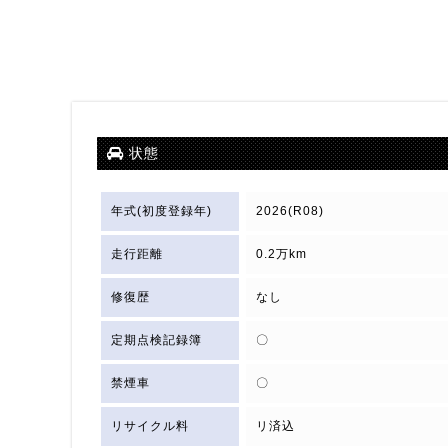
状態
年式(初度登録年)
2026(R08)
走行距離
0.2万km
修復歴
なし
定期点検記録簿
〇
禁煙車
〇
リサイクル料
リ済込