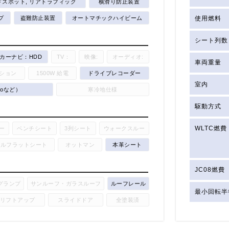
スポット, リアトラフィック
横滑り防止装置
プ
盗難防止装置
オートマチックハイビーム
使用燃料
シート列数
カーナビ：HDD
TV：
映像:
オーディオ:
車両重量
ション
1500W 給電
ドライブレコーダー
室内
utoなど）
寒冷地仕様
駆動方式
WLTC燃費
ー
ベンチシート
3列シート
ウォークスルー
フルフラットシート
オットマン
本革シート
JC08燃費
グランプ
サンルーフ・ガラスルーフ
ルーフレール
最小回転半
リフトアップ
スライドドア
全塗装済