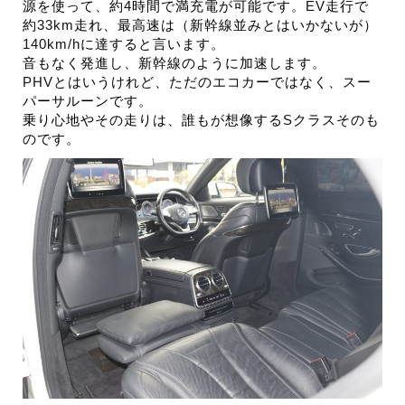
源を使って、約
4
時間で満充電が可能です。
EV
走行で
約
33km
走れ、最高速は（新幹線並みとはいかないが）
140km/h
に達すると言います。
音もなく発進し、新幹線のように加速します。
PHV
とはいうけれど、ただのエコカーではなく、スー
パーサルーンです。
乗り心地やその走りは、誰もが想像する
S
クラスそのも
のです。