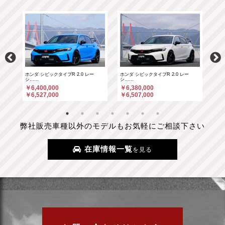
ホンダ シビックタイプR 2.0 レー
ホンダ シビックタイプR 2.0 レー
ポル
シ……
シ……
￥6
￥6,400,000
￥6,380,000
￥6
￥6,527,000
￥6,507,000
弊社販売車種以外のモデルもお気軽にご相談下さい
在庫情報一覧
を見る