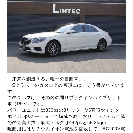
「未来を創造する、唯一の自動車。」
「
S
クラス」のカタログの冒頭には、そう書かれていま
す。
このクルマは、その名の通りプラグインハイブリッド
車（
PHV
）です。
パワーユニットは
333ps
の
3
リッター
V6
直噴ツインター
ボと
115ps
のモーターで構成されており、システム全体
での最高出力、最大トルクは
442ps
と
66.3kgm
。
駆動用にはリチウムイオン電池を搭載して、
AC200V
電