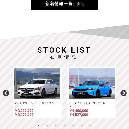
新着情報一覧
に戻る
STOCK LIST
在庫情報
……
メルセデス・ベンツ CLSクラスシュー
ホンダ シビックタイプR 2.0 レー
ホン
テ……
シ……
シ…
￥3,200,000
￥6,400,000
￥6
￥3,370,000
￥6,527,000
￥6