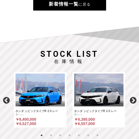
新着情報一覧
に戻る
STOCK LIST
在庫情報
ホンダ シビックタイプR 2.0 レー
ホンダ シビックタイプR 2.0 レー
ポル
シ……
シ……
￥6
￥6,400,000
￥6,380,000
￥6
￥6,527,000
￥6,507,000