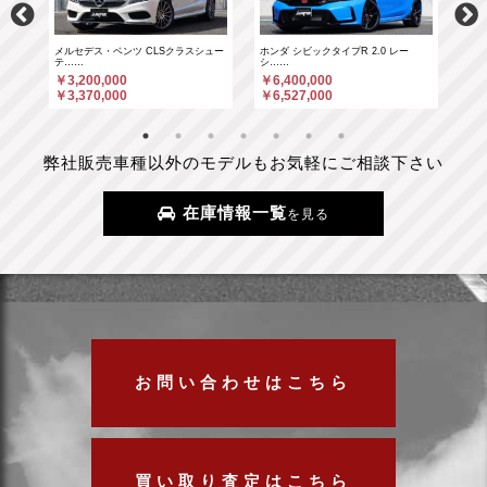
……
メルセデス・ベンツ CLSクラスシュー
ホンダ シビックタイプR 2.0 レー
ホン
テ……
シ……
シ…
￥3,200,000
￥6,400,000
￥6
￥3,370,000
￥6,527,000
￥6
弊社販売車種以外のモデルもお気軽にご相談下さい
在庫情報一覧
を見る
お問い合わせはこちら
買い取り査定はこちら