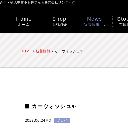
外車・輸入中古車を探すなら
株式会社リンテック
Home
Shop
News
Stoc
ホーム
店舗紹介
新着情報
在庫
HOME
新着情報
カーウォッシュ✨
カーウォッシュ✨
2023.06.24更新
ブログ