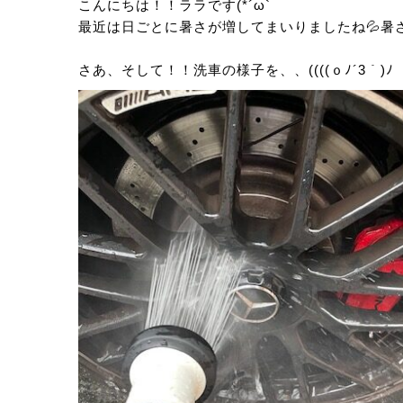
こんにちは！！ララです(*´ω`
最近は日ごとに暑さが増してまいりましたね💦暑
さあ、そして！！洗車の様子を、、((((ｏﾉ´3｀)ﾉ