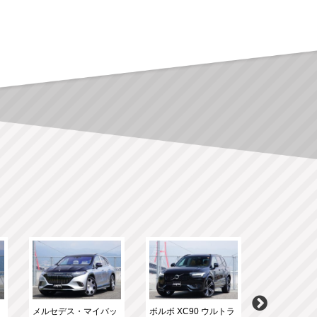
ク
メルセデス・マイバッ
ボルボ XC90 ウルトラ
メルセデスＡ