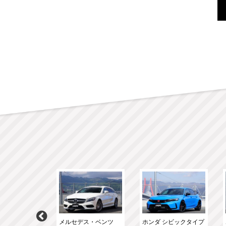
スＡＭＧ GLC
メルセデス・ベンツ
ホンダ シビックタイプ