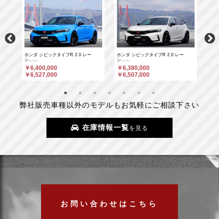
ホンダ シビックタイプR 2.0 レー
ホンダ シビックタイプR 2.0 レー
ポル
シ……
シ……
￥6
￥6,400,000
￥6,380,000
￥6
￥6,527,000
￥6,507,000
弊社販売車種以外のモデルもお気軽にご相談下さい
在庫情報一覧
を見る
お問い合わせはこちら