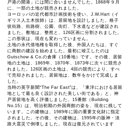
戸港の開港」には間に合いませんでした。1868年９月
に、一部の土地が競売されました。
ヨーロッパの近代都市計画技術を使い、J.W.Hart（イ
ギリス人土木技師）は、居留地を設計しました。格子
状街路、街路樹、公園、街灯、下水道などが建設され
ました。敷地は、整然と、126区画に分割されました。
この形状は、現在も変わっていません。
土地の永代借地権を取得した後、外国人たちは、すぐ
に商館の建設を始めました。最初に竣工したのは
Gutschow & Co.の倉庫（10番地）です。その後、居留
地の土地は、1869年、1870年、1873年に次々に競売さ
れました。126区画の土地は、4回の競売により、すべ
て売却されました。居留地は、数年をかけて完成しま
した。
当時の英字新聞“The Far East”は、「東洋における居留
地として最も良く設計された美しい街である」と、神
戸居留地を高く評価しました。15番館（Building
No.15）は、明治初期の外国商館の姿を、現在に残して
います。この建物は、1989年に国の重要文化財に指定
されました。その後、その建物は、1995年の阪神・淡
路大震災で倒壊しました。現在は復元されています