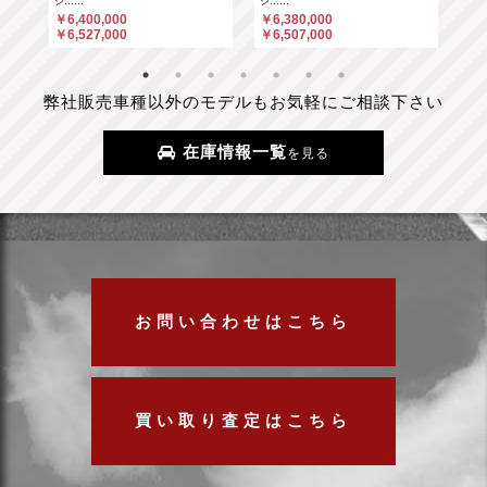
シ……
シ……
￥6
￥6,400,000
￥6,380,000
￥6
￥6,527,000
￥6,507,000
弊社販売車種以外のモデルもお気軽にご相談下さい
在庫情報一覧
を見る
お問い合わせはこちら
買い取り査定はこちら