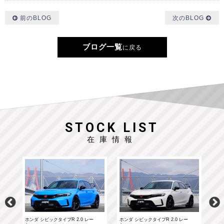
前のBLOG
次のBLOG
ブログ一覧
に戻る
STOCK LIST
在庫情報
ホンダ シビックタイプR 2.0 レー
ホンダ シビックタイプR 2.0 レー
ポル