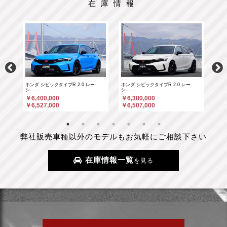
在庫情報
ホンダ シビックタイプR 2.0 レー
ホンダ シビックタイプR 2.0 レー
ポル
シ……
シ……
￥6
￥6,400,000
￥6,380,000
￥6
￥6,527,000
￥6,507,000
弊社販売車種以外のモデルもお気軽にご相談下さい
在庫情報一覧
を見る