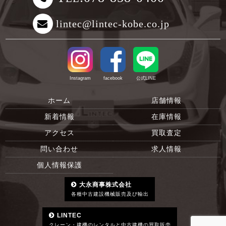
lintec@lintec-kobe.co.jp
Instagram
facebook
公式LINE
ホーム
店舗情報
新着情報
在庫情報
アクセス
買取査定
問い合わせ
求人情報
個人情報保護
大永商事株式会社
各種中古建設機械販売及び輸出
LINTEC
クレーン・建機のレンタルと中古建機の買取販売