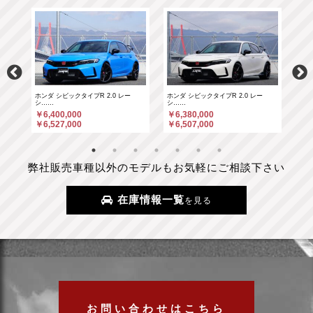
ホンダ シビックタイプR 2.0 レー
ホンダ シビックタイプR 2.0 レー
ポル
シ……
シ……
￥6
￥6,400,000
￥6,380,000
￥6
￥6,527,000
￥6,507,000
弊社販売車種以外のモデルもお気軽にご相談下さい
在庫情報一覧
を見る
お問い合わせはこちら