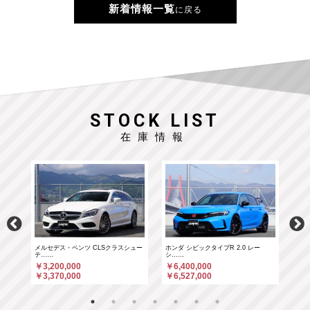
新着情報一覧
に戻る
STOCK LIST
在庫情報
……
メルセデス・ベンツ CLSクラスシュー
ホンダ シビックタイプR 2.0 レー
ホン
テ……
シ……
シ…
￥3,200,000
￥6,400,000
￥6
￥3,370,000
￥6,527,000
￥6