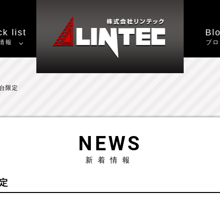
k list
Bl
情報
ブロ
0台限定
NEWS
新着情報
限定