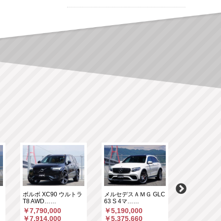
ク
ボルボ XC90 ウルトラ
メルセデスＡＭＧ GLC
ミニ ミニカ
T8 AWD……
63 S 4マ……
ン D DCT 
￥7,790,000
￥5,190,000
￥5,600,00
￥7,914,000
￥5,375,660
￥5,731,25