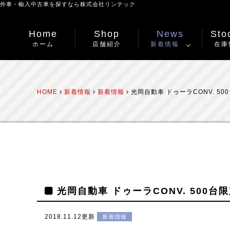
外車・輸入中古車を探すなら
株式会社リンテック
Home
Shop
News
Stoc
ホーム
店舗紹介
新着情報
在庫
HOME
新着情報
新着情報
光岡自動車 ドゥーラCONV. 50
光岡自動車 ドゥーラCONV. 500台
2018.11.12更新
新着情報