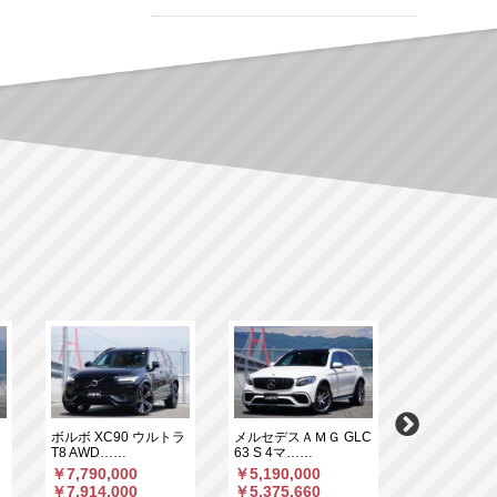
ク
ボルボ XC90 ウルトラ
メルセデスＡＭＧ GLC
ミニ ミニカ
T8 AWD……
63 S 4マ……
ン D DCT 
￥7,790,000
￥5,190,000
￥5,600,00
￥7,914,000
￥5,375,660
￥5,731,25