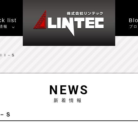
k list
Bl
情報
ブロ
プＩＩ－Ｓ
NEWS
新着情報
Ｉ－Ｓ