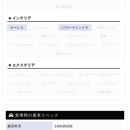
寒冷地仕様
■ インテリア
キーレス
スマートキー
パワーウインドウ
後席モニター
ベンチシート
3列シート
ウォークスルー
電動シート
シートヒーター
シートエアコン
フルフラットシート
オットマン
本革シート
■ エクステリア
ヘッドライト：
フロントフォグランプ
サンルーフ・ガラスルーフ
ルーフレール
フルエアロ
アルミホイール
ローダウン
リフトアップ
スライドドア
全塗装済
新車時の基本スペック
発売年月
14(H26)/08