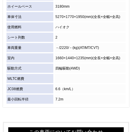
ホイールベース
3180mm
車体寸法
5270×1770×1950(mm)(全長×全幅×全高)
使用燃料
ハイオク
シート列数
2
車両重量
－/2220/－(kg)(AT/MT/CVT)
室内
1660×1440×1235(mm)(全長×全幅×全高)
駆動方式
四輪駆動(4WD)
WLTC燃費
JC08燃費
6.6（km/L）
最小回転半径
7.2m
この車両についてお問い合わせ