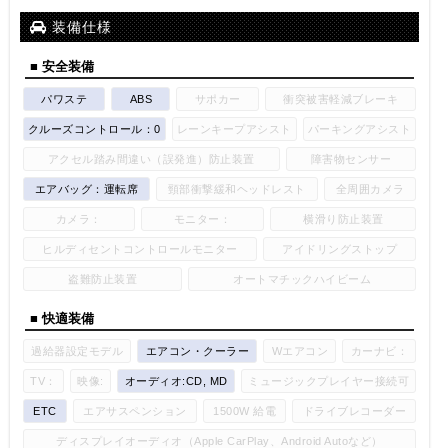
装備仕様
■ 安全装備
パワステ
ABS
サポカー
衝突被害軽減ブレーキ
クルーズコントロール：0
レーンキープアシスト
パーキングアシスト
アクセル踏み間違い（誤発進）防止装置
障害物センサー
エアバッグ：運転席
頸部衝撃緩和ヘッドレスト
全周囲カメラ
カメラ：
モニター：
横滑り防止装置
ヒルディセントコントロールモニター
アイドリングストップ
盗難防止装置
オートマチックハイビーム
■ 快適装備
過給器設定モデル
エアコン・クーラー
Wエアコン
カーナビ：
TV：
映像:
オーディオ:CD, MD
ミュージックプレイヤー接続可
ETC
エアサスペンション
1500W 給電
ドライブレコーダー
ディスプレイオーディオ（Apple CarPlay、Android Autoなど）