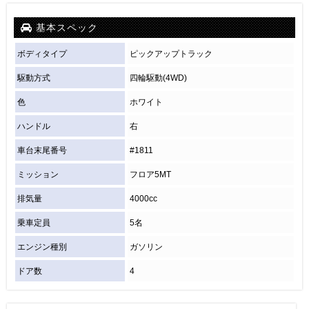
基本スペック
ボディタイプ
ピックアップトラック
駆動方式
四輪駆動(4WD)
色
ホワイト
ハンドル
右
車台末尾番号
#1811
ミッション
フロア5MT
排気量
4000cc
乗車定員
5名
エンジン種別
ガソリン
ドア数
4