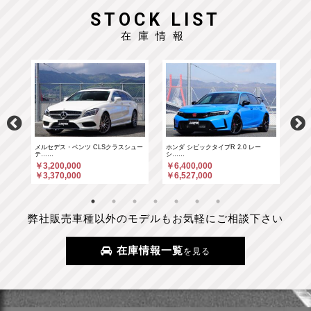
STOCK LIST
在庫情報
……
メルセデス・ベンツ CLSクラスシュー
ホンダ シビックタイプR 2.0 レー
ホン
テ……
シ……
シ…
￥3,200,000
￥6,400,000
￥6
￥3,370,000
￥6,527,000
￥6
弊社販売車種以外のモデルもお気軽にご相談下さい
在庫情報一覧
を見る