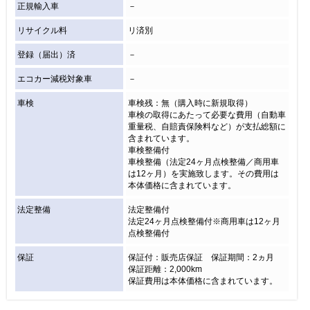
正規輸入車
－
リサイクル料
リ済別
登録（届出）済
－
エコカー減税対象車
－
車検
車検残：無（購入時に新規取得）
車検の取得にあたって必要な費用（自動車
重量税、自賠責保険料など）が支払総額に
含まれています。
車検整備付
車検整備（法定24ヶ月点検整備／商用車
は12ヶ月）を実施致します。その費用は
本体価格に含まれています。
法定整備
法定整備付
法定24ヶ月点検整備付※商用車は12ヶ月
点検整備付
保証
保証付：販売店保証 保証期間：2ヵ月
保証距離：2,000km
保証費用は本体価格に含まれています。