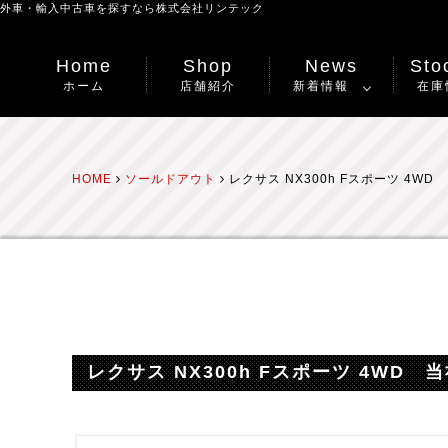
外車・輸入中古車を探すなら
株式会社リンテック
Home
Shop
News
Stoc
ホーム
店舗紹介
新着情報
在庫
HOME
ソールドアウト
レクサス NX300h Fスポーツ 4
レクサス NX300h Fスポーツ 4W