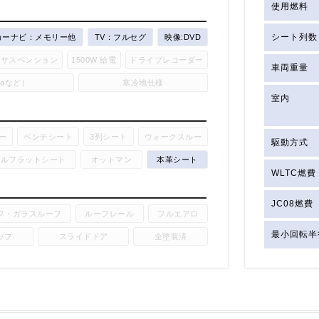
使用燃料
シート列数
カーナビ：メモリー他
TV：フルセグ
映像:DVD
アサスペンション
1500W 給電
ドライブレコーダー
車両重量
utoなど）
寒冷地仕様
室内
ー
ベンチシート
3列シート
ウォークスルー
駆動方式
フルフラットシート
オットマン
本革シート
WLTC燃費
JC08燃費
フ・ガラスルーフ
ルーフレール
フルエアロ
最小回転半
ップ
スライドドア
全塗装済