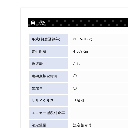
状態
年式(初度登録年)
2015(H27)
走行距離
4.5万Km
修復歴
なし
定期点検記録簿
◯
禁煙車
◯
リサイクル料
リ済別
エコカー減税対象車
－
法定整備
法定整備付