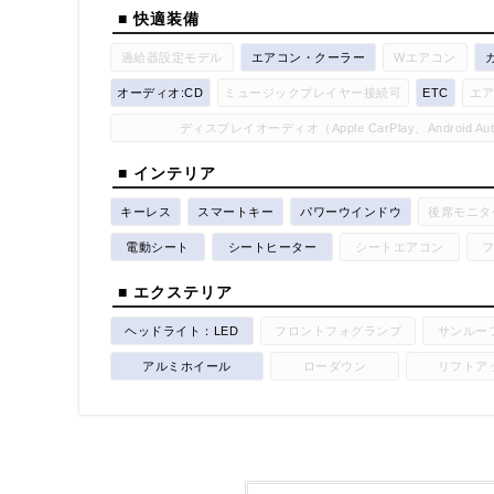
■ 快適装備
過給器設定モデル
エアコン・クーラー
Wエアコン
オーディオ:CD
ミュージックプレイヤー接続可
ETC
エ
ディスプレイオーディオ（Apple CarPlay、Android A
■ インテリア
キーレス
スマートキー
パワーウインドウ
後席モニタ
電動シート
シートヒーター
シートエアコン
■ エクステリア
ヘッドライト：LED
フロントフォグランプ
サンルー
アルミホイール
ローダウン
リフトア