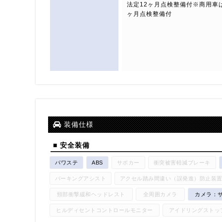
法定12ヶ月点検整備付※商用車
ヶ月点検整備付
装備仕様
■ 安全装備
パワステ
ABS
サポカー
衝突被害軽減ブレーキ
パーキングアシスト
アクセル踏み間違い（誤発進）防止装
頸部衝撃緩和ヘッドレスト
全周囲カメラ
カメラ：サ
ヒルディセントコントロールモニター
アイドリングストッ