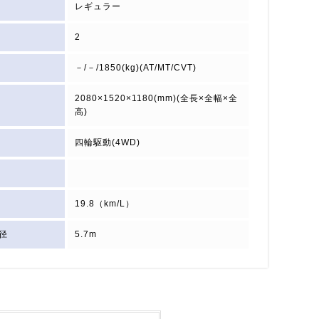
レギュラー
2
－/－/1850(kg)(AT/MT/CVT)
2080×1520×1180(mm)(全長×全幅×全
高)
四輪駆動(4WD)
19.8（km/L）
径
5.7m