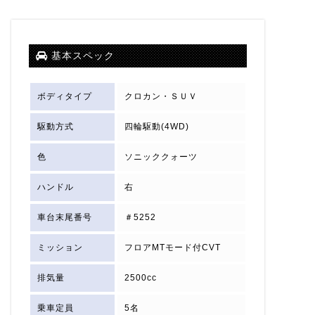
基本スペック
ボディタイプ
クロカン・ＳＵＶ
駆動方式
四輪駆動(4WD)
色
ソニッククォーツ
ハンドル
右
車台末尾番号
＃5252
ミッション
フロアMTモード付CVT
排気量
2500cc
乗車定員
5名