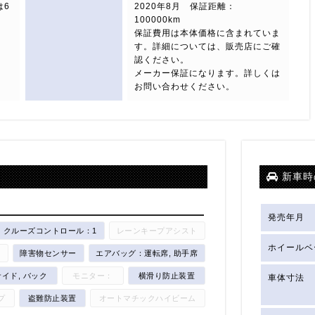
は6
2020年8月 保証距離：
100000km
保証費用は本体価格に含まれていま
す。詳細については、販売店にご確
認ください。
メーカー保証になります。詳しくは
お問い合わせください。
新車時
発売年月
クルーズコントロール：1
レーンキープアシスト
ホイールベ
置
障害物センサー
エアバッグ：運転席, 助手席
イド, バック
モニター：
横滑り防止装置
車体寸法
プ
盗難防止装置
オートマチックハイビーム