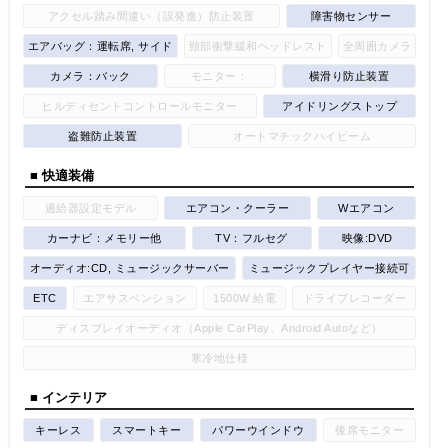
アクセル踏み間違い（誤発進）防止装置
障害物センサー
エアバッグ：運転席, サイド
頸部衝撃緩和ヘッドレスト
全周囲カメラ
カメラ：バック
モニター：
横滑り防止装置
ヒルディセントコントロールモニター
アイドリングストップ
盗難防止装置
オートマチックハイビーム
■ 快適装備
過給器設定モデル
エアコン・クーラー
Wエアコン
カーナビ：メモリー他
TV：フルセグ
映像:DVD
オーディオ:CD, ミュージックサーバー
ミュージックプレイヤー接続可
ETC
エアサスペンション
1500W 給電
ドライブレコーダー
ディスプレイオーディオ（Apple CarPlay、Android Autoなど）
寒冷地仕様
■ インテリア
キーレス
スマートキー
パワーウインドウ
後席モニター