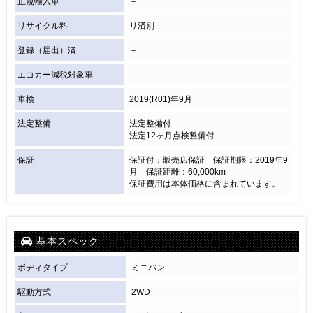
正規輸入車
－
リサイクル料
リ済別
登録（届出）済
－
エコカー減税対象車
－
車検
2019(R01)年9月
法定整備
法定整備付
法定12ヶ月点検整備付
保証
保証付：販売店保証 保証期限：2019年9
月 保証距離：60,000km
保証費用は本体価格に含まれています。
基本スペック
ボディタイプ
ミニバン
駆動方式
2WD