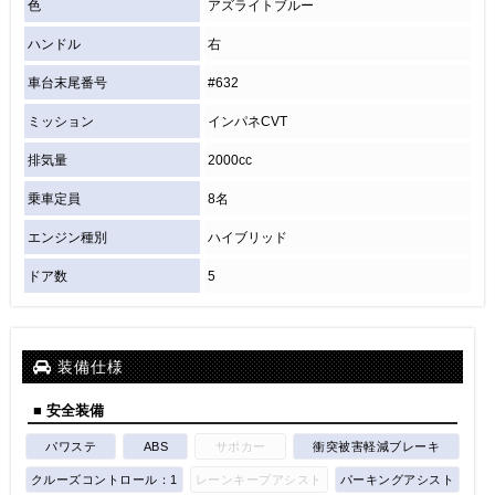
色
アズライトブルー
ハンドル
右
車台末尾番号
#632
ミッション
インパネCVT
排気量
2000cc
乗車定員
8名
エンジン種別
ハイブリッド
ドア数
5
装備仕様
■ 安全装備
パワステ
ABS
サポカー
衝突被害軽減ブレーキ
クルーズコントロール：1
レーンキープアシスト
パーキングアシスト