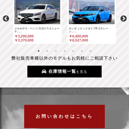
……
メルセデス・ベンツ CLSクラスシュー
ホンダ シビックタイプR 2.0 レー
ホン
テ……
シ……
シ…
￥3,200,000
￥6,400,000
￥6
￥3,370,000
￥6,527,000
￥6
弊社販売車種以外のモデルもお気軽にご相談下さい
在庫情報一覧
を見る
お問い合わせはこちら