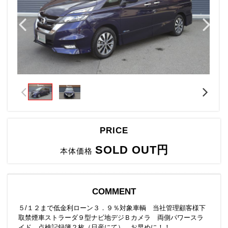
PRICE
SOLD OUT円
本体価格
COMMENT
５/１２まで低金利ローン３．９％対象車輌 当社管理顧客様下
取禁煙車ストラーダ９型ナビ地デジＢカメラ 両側パワースラ
イド 点検記録簿２枚（日産にて） お早めに！！