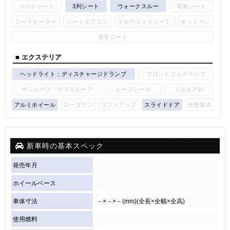
ベンチシート
3列シート
ウォークスルー
電動シート
シートヒーター
シートエアコン
フルフラットシート
オットマン
本革シート
■ エクステリア
ヘッドライト：ディスチャージドランプ
フロントフォグランプ
サンルーフ・ガラスルーフ
ルーフレール
フルエアロ
アルミホイール
ローダウン
リフトアップ
スライドドア
全塗装済
新車時の基本スペック
発売年月
ホイールベース
車体寸法
－×－×－(mm)(全長×全幅×全高)
使用燃料