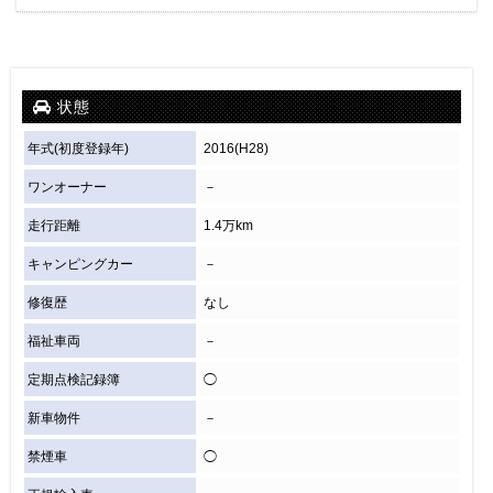
状態
年式(初度登録年)
2016(H28)
ワンオーナー
－
走行距離
1.4万km
キャンピングカー
－
修復歴
なし
福祉車両
－
定期点検記録簿
◯
新車物件
－
禁煙車
◯