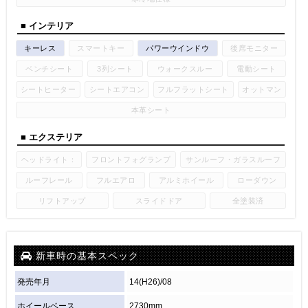
■ インテリア
キーレス
スマートキー
パワーウインドウ
後席モニター
ベンチシート
3列シート
ウォークスルー
電動シート
シートヒーター
シートエアコン
フルフラットシート
オットマン
本革シート
■ エクステリア
ヘッドライト：
フロントフォグランプ
サンルーフ・ガラスルーフ
ルーフレール
フルエアロ
アルミホイール
ローダウン
リフトアップ
スライドドア
全塗装済
新車時の基本スペック
発売年月
14(H26)/08
ホイールベース
2730mm