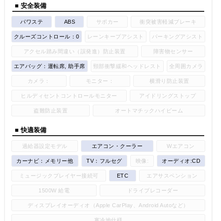
■ 安全装備
パワステ
ABS
サポカー
衝突被害軽減ブレーキ
クルーズコントロール：0
レーンキープアシスト
パーキングアシスト
アクセル踏み間違い（誤発進）防止装置
障害物センサー
エアバッグ：運転席, 助手席
頸部衝撃緩和ヘッドレスト
全周囲カメラ
カメラ：
モニター：
横滑り防止装置
ヒルディセントコントロールモニター
アイドリングストップ
盗難防止装置
オートマチックハイビーム
■ 快適装備
過給器設定モデル
エアコン・クーラー
Wエアコン
カーナビ：メモリー他
TV：フルセグ
映像:
オーディオ:CD
ミュージックプレイヤー接続可
ETC
エアサスペンション
1500W 給電
ドライブレコーダー
ディスプレイオーディオ（Apple CarPlay、Android Autoなど）
寒冷地仕様