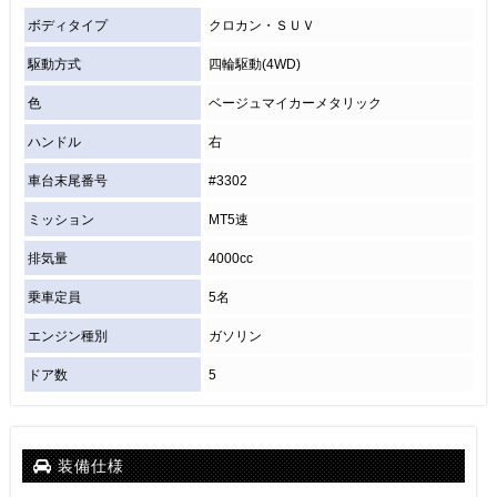
ボディタイプ
クロカン・ＳＵＶ
駆動方式
四輪駆動(4WD)
色
ベージュマイカーメタリック
ハンドル
右
車台末尾番号
#3302
ミッション
MT5速
排気量
4000cc
乗車定員
5名
エンジン種別
ガソリン
ドア数
5
装備仕様