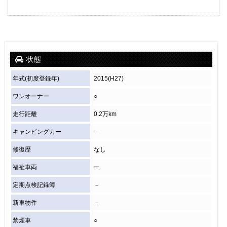
状態
年式(初度登録年)
2015(H27)
ワンオーナー
○
走行距離
0.2万km
キャンピングカー
－
修復歴
なし
福祉車両
ー
定期点検記録簿
－
新車物件
－
禁煙車
○