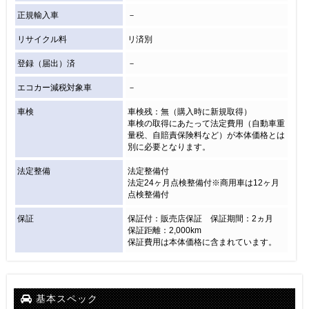
正規輸入車
－
リサイクル料
リ済別
登録（届出）済
－
エコカー減税対象車
－
車検
車検残：無（購入時に新規取得）
車検の取得にあたって法定費用（自動車重
量税、自賠責保険料など）が本体価格とは
別に必要となります。
法定整備
法定整備付
法定24ヶ月点検整備付※商用車は12ヶ月
点検整備付
保証
保証付：販売店保証 保証期間：2ヵ月
保証距離：2,000km
保証費用は本体価格に含まれています。
基本スペック