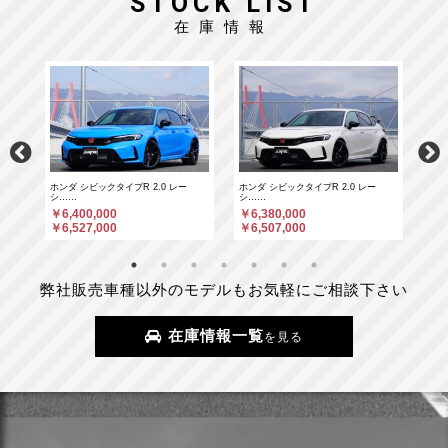
STOCK LIST
在庫情報
ホンダ シビックタイプR 2.0 レー
ホンダ シビックタイプR 2.0 レー
ポル
シ……
シ……
￥6
￥6,400,000
￥6,380,000
￥6
￥6,527,000
￥6,507,000
弊社販売車種以外のモデルもお気軽にご相談下さい
在庫情報一覧
を見る