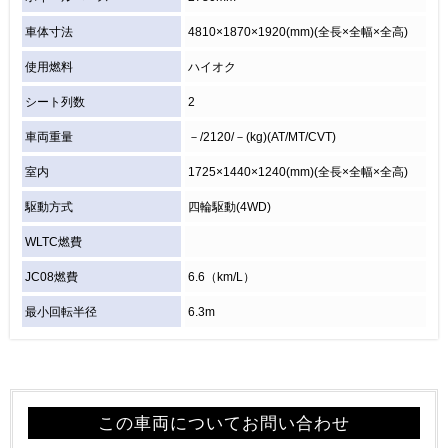
車体寸法
4810×1870×1920(mm)(全長×全幅×全高)
使用燃料
ハイオク
シート列数
2
車両重量
－/2120/－(kg)(AT/MT/CVT)
室内
1725×1440×1240(mm)(全長×全幅×全高)
駆動方式
四輪駆動(4WD)
WLTC燃費
JC08燃費
6.6（km/L）
最小回転半径
6.3m
この車両についてお問い合わせ