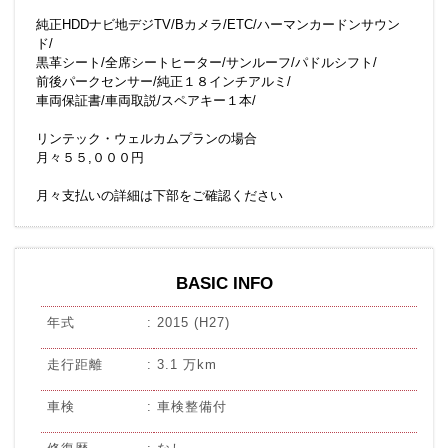
純正HDDナビ地デジTV/Bカメラ/ETC/ハーマンカードンサウン
ド/
黒革シート/全席シートヒーター/サンルーフ/パドルシフト/
前後パークセンサー/純正１８インチアルミ/
車両保証書/車両取説/スペアキー１本/
リンテック・ウェルカムプランの場合
月々５５,０００円
月々支払いの詳細は下部をご確認ください
BASIC INFO
年式
2015 (H27)
走行距離
3.1 万km
車検
車検整備付