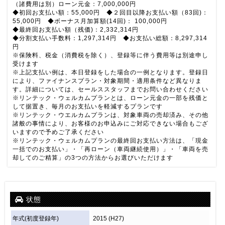
（諸費用は別）ローン元金：7,000,000円
◆初回お支払い額：55,000円 ◆２回目以降お支払い額（83回)：
55,000円 ◆ボーナス月加算額(14回)： 100,000円
◆最終回お支払い額（残価)：2,332,314円
◆分割支払い手数料：
1,297,314
円 ◆お支払い総額：
8,297,314
円
※保険料、税金（消費税を除く）、登録等に伴う費用等は別途申し
受けます
※上記支払い例は、本日登録をした場合の一例となります。登録日
により、ファイナンスプラン・対象期間・適用条件など異なりま
す。詳細については、セールススタッフまでお問い合わせください
※リンテック・ウェルカムプランとは、ローン元金の一部を残価と
して据置き、毎月のお支払いを軽減するプランです
※リンテック・ウエルカムプランは、対象車両の売却済み、その他
諸般の事情により、お客様のお申込みにご対応できない場合もござ
いますので予めご了承ください
※リンテック・ウェルカムプランの最終回お支払い方法は、「現金
一括でのお支払い」・「再ローン（車両継続使用）」・「車両を売
却してのご精算」の3つの方法からお選びいただけます
状態
年式(初度登録年)
2015 (H27)