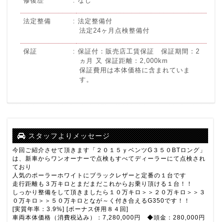
修復歴
なし
法定整備
法定整備付
法定24ヶ月点検整備付
保証
保証付：販売店工賃保証 保証期間：2
ヵ月 又 保証距離：2,000km
保証費用は本体価格に含まれていま
す。
スタッフよりメッセージ
今回ご紹介させて頂きます「２０１５ｙベンツG３５０BTロング」
は、新車からワンオーナーで点検もすべてディーラーにて点検され
ており
人気のポーラーホワイトにブラックレザーと定番の１台です
走行距離も３万キロとまだまだこれからお乗り頂ける１台！！
しっかり整備をして頂きましたら１０万キロ＞＞２０万キロ＞＞３
０万キロ＞＞５０万キロとなが～く付き合えるG350です！！
[実質年率：3.9%] [ボーナス併用８４回]
車両本体価格（消費税込み）：7,280,000円 ◆頭金：280,000円