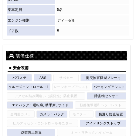
乗車定員
5名
エンジン種別
ディーゼル
ドア数
5
装備仕様
■ 安全装備
パワステ
ABS
サポカー
衝突被害軽減ブレーキ
クルーズコントロール：1
レーンキープアシスト
パーキングアシスト
アクセル踏み間違い（誤発進）防止装置
障害物センサー
エアバッグ：運転席, 助手席, サイド
頸部衝撃緩和ヘッドレスト
全周囲カメラ
カメラ：バック
モニター：
横滑り防止装置
ヒルディセントコントロールモニター
アイドリングストップ
盗難防止装置
オートマチックハイビーム