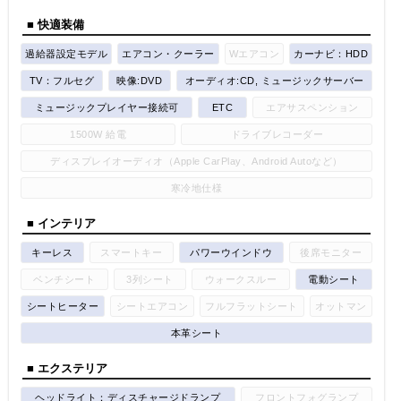
■ 快適装備
過給器設定モデル
エアコン・クーラー
Wエアコン
カーナビ：HDD
TV：フルセグ
映像:DVD
オーディオ:CD, ミュージックサーバー
ミュージックプレイヤー接続可
ETC
エアサスペンション
1500W 給電
ドライブレコーダー
ディスプレイオーディオ（Apple CarPlay、Android Autoなど）
寒冷地仕様
■ インテリア
キーレス
スマートキー
パワーウインドウ
後席モニター
ベンチシート
3列シート
ウォークスルー
電動シート
シートヒーター
シートエアコン
フルフラットシート
オットマン
本革シート
■ エクステリア
ヘッドライト：ディスチャージドランプ
フロントフォグランプ