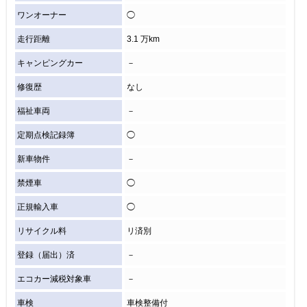
ワンオーナー
◯
走行距離
3.1 万km
キャンピングカー
－
修復歴
なし
福祉車両
－
定期点検記録簿
◯
新車物件
－
禁煙車
◯
正規輸入車
◯
リサイクル料
リ済別
登録（届出）済
－
エコカー減税対象車
－
車検
車検整備付