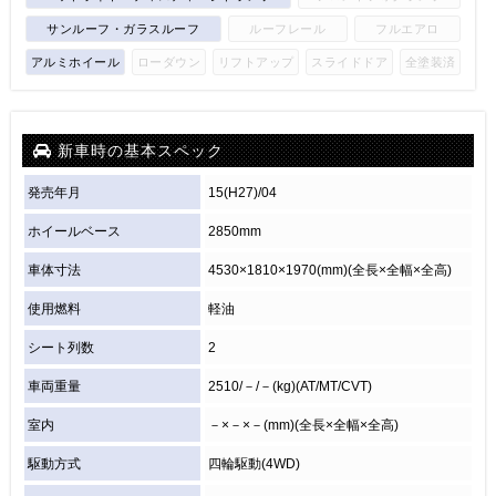
サンルーフ・ガラスルーフ
ルーフレール
フルエアロ
アルミホイール
ローダウン
リフトアップ
スライドドア
全塗装済
新車時の基本スペック
発売年月
15(H27)/04
ホイールベース
2850mm
車体寸法
4530×1810×1970(mm)(全長×全幅×全高)
使用燃料
軽油
シート列数
2
車両重量
2510/－/－(kg)(AT/MT/CVT)
室内
－×－×－(mm)(全長×全幅×全高)
駆動方式
四輪駆動(4WD)