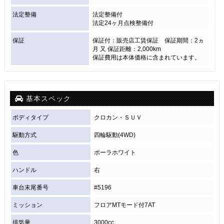
法定整備
法定整備付
法定24ヶ月点検整備付
保証
保証付：販売店工賃保証 保証期間：2ヵ
月 又 保証距離：2,000km
保証費用は本体価格に含まれています。
基本スペック
ボディタイプ
クロカン・ＳＵＶ
駆動方式
四輪駆動(4WD)
色
ポーラホワイト
ハンドル
右
車台末尾番号
#5196
ミッション
フロアMTモード付7AT
排気量
3000cc