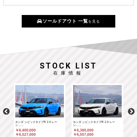
ソールドアウト 一覧
を見る
STOCK LIST
在庫情報
ホンダ シビックタイプR 2.0 レー
ホンダ シビックタイプR 2.0 レー
ポル
シ……
シ……
￥6
￥6,400,000
￥6,380,000
￥6
￥6,527,000
￥6,507,000