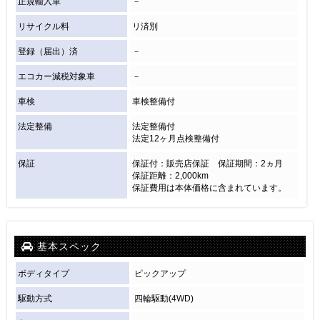
正規輸入車
－
リサイクル料
リ済別
登録（届出）済
－
エコカー減税対象車
－
車検
車検整備付
法定整備
法定整備付
法定12ヶ月点検整備付
保証
保証付：販売店保証 保証期間：2ヵ月
保証距離：2,000km
保証費用は本体価格に含まれています。
基本スペック
ボディタイプ
ピックアップ
駆動方式
四輪駆動(4WD)