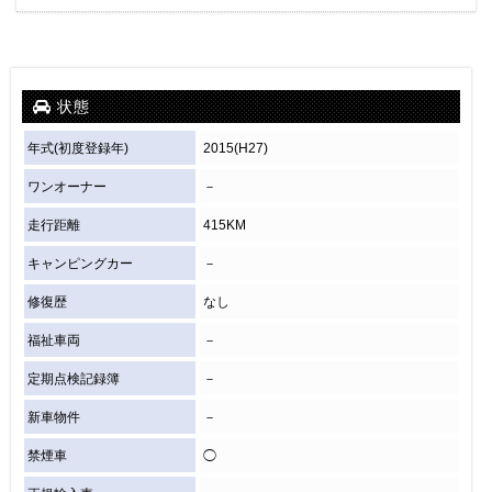
状態
年式(初度登録年)
2015(H27)
ワンオーナー
－
走行距離
415KM
キャンピングカー
－
修復歴
なし
福祉車両
－
定期点検記録簿
－
新車物件
－
禁煙車
◯