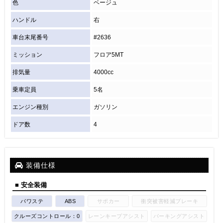
色
ベージュ
ハンドル
右
車台末尾番号
#2636
ミッション
フロア5MT
排気量
4000cc
乗車定員
5名
エンジン種別
ガソリン
ドア数
4
装備仕様
■ 安全装備
パワステ
ABS
サポカー
衝突被害軽減ブレーキ
クルーズコントロール：0
レーンキープアシスト
パーキングアシスト