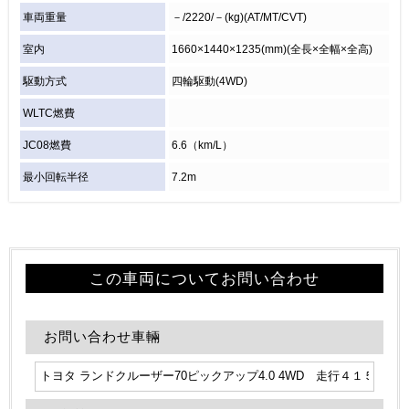
車両重量
－/2220/－(kg)(AT/MT/CVT)
室内
1660×1440×1235(mm)(全長×全幅×全高)
駆動方式
四輪駆動(4WD)
WLTC燃費
JC08燃費
6.6（km/L）
最小回転半径
7.2m
この車両についてお問い合わせ
お問い合わせ車輛