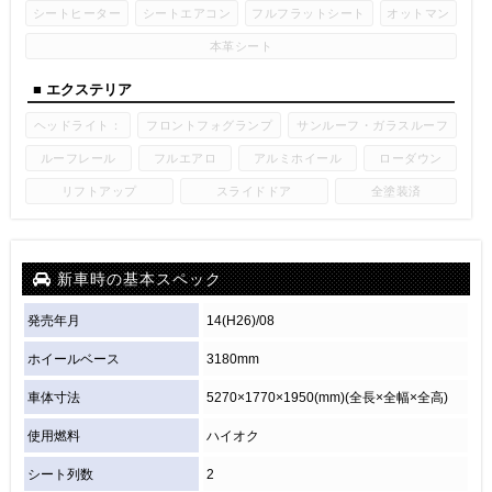
シートヒーター
シートエアコン
フルフラットシート
オットマン
本革シート
■ エクステリア
ヘッドライト：
フロントフォグランプ
サンルーフ・ガラスルーフ
ルーフレール
フルエアロ
アルミホイール
ローダウン
リフトアップ
スライドドア
全塗装済
新車時の基本スペック
発売年月
14(H26)/08
ホイールベース
3180mm
車体寸法
5270×1770×1950(mm)(全長×全幅×全高)
使用燃料
ハイオク
シート列数
2