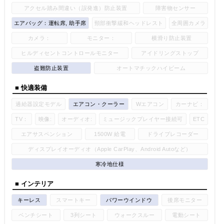
アクセル踏み間違い（誤発進）防止装置
障害物センサー
エアバッグ：運転席, 助手席
頸部衝撃緩和ヘッドレスト
全周囲カメラ
カメラ：
モニター：
横滑り防止装置
ヒルディセントコントロールモニター
アイドリングストップ
盗難防止装置
オートマチックハイビーム
■ 快適装備
過給器設定モデル
エアコン・クーラー
Wエアコン
カーナビ：
TV：
映像:
オーディオ:
ミュージックプレイヤー接続可
ETC
エアサスペンション
1500W 給電
ドライブレコーダー
ディスプレイオーディオ（Apple CarPlay、Android Autoなど）
寒冷地仕様
■ インテリア
キーレス
スマートキー
パワーウインドウ
後席モニター
ベンチシート
3列シート
ウォークスルー
電動シート