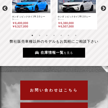
ホンダ シビックタイプR 2.0 レー
ホンダ シビックタイプR 2.0 レー
ポル
シ……
シ……
￥6
￥6,400,000
￥6,380,000
￥6
￥6,527,000
￥6,507,000
弊社販売車種以外のモデルもお気軽にご相談下さい
在庫情報一覧
を見る
お問い合わせはこちら