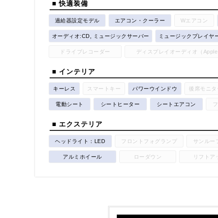
■ 快適装備
過給器設定モデル
エアコン・クーラー
Wエアコン
オーディオ:CD, ミュージックサーバー
ミュージックプレイヤ
ドライブレコーダー
ディスプレイオーディオ（Apple Car
■ インテリア
キーレス
スマートキー
パワーウインドウ
後席モニタ
電動シート
シートヒーター
シートエアコン
■ エクステリア
ヘッドライト：LED
フロントフォグランプ
サンルー
アルミホイール
ローダウン
リフトア