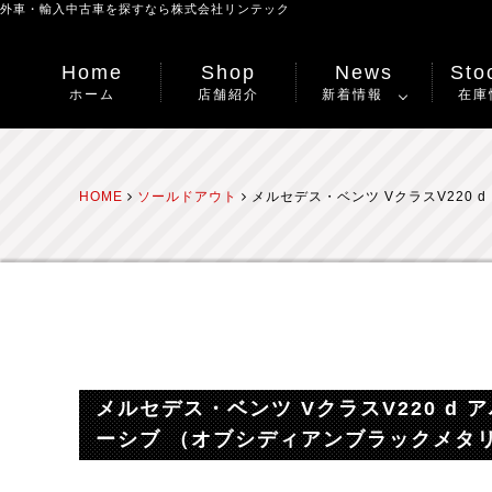
外車・輸入中古車を探すなら
株式会社リンテック
Home
Shop
News
Stoc
ホーム
店舗紹介
新着情報
在庫
HOME
ソールドアウト
メルセデス・ベンツ VクラスV220
メルセデス・ベンツ VクラスV220 
ーシブ （オブシディアンブラックメタ