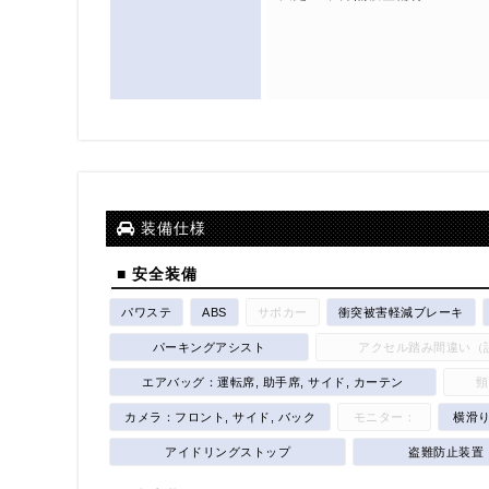
装備仕様
■ 安全装備
パワステ
ABS
サポカー
衝突被害軽減ブレーキ
パーキングアシスト
アクセル踏み間違い（
エアバッグ：運転席, 助手席, サイド, カーテン
頸
カメラ：フロント, サイド, バック
モニター：
横滑
アイドリングストップ
盗難防止装置