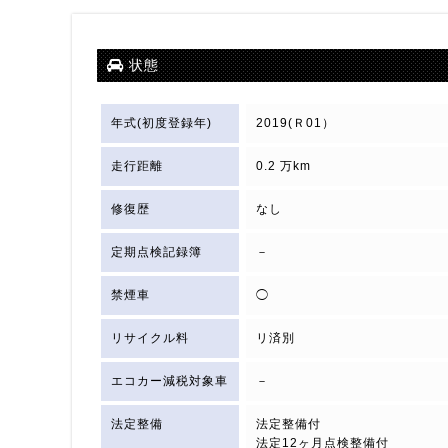
状態
年式(初度登録年)
2019(Ｒ01）
走行距離
0.2 万km
修復歴
なし
定期点検記録簿
－
禁煙車
◯
リサイクル料
リ済別
エコカー減税対象車
－
法定整備
法定整備付
法定12ヶ月点検整備付