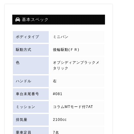
基本スペック
ボディタイプ
ミニバン
駆動方式
後輪駆動(ＦＲ)
色
オブシディアンブラックメ
タリック
ハンドル
右
車台末尾番号
#081
ミッション
コラムMTモード付7AT
排気量
2100cc
乗車定員
7名