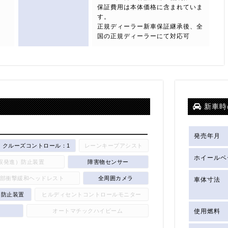
保証費用は本体価格に含まれていま
す。
正規ディーラー新車保証継承後、全
国の正規ディーラーにて対応可
新車時
発売年月
クルーズコントロール：1
レーンキープアシスト
ホイールベ
誤発進）防止装置
障害物センサー
部衝撃緩和ヘッドレスト
全周囲カメラ
車体寸法
り防止装置
ヒルディセントコントロールモニター
オートマチックハイビーム
使用燃料