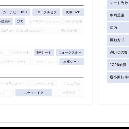
シート列数
カーナビ：HDD
TV：フルセグ
映像:DVD
車両重量
ー接続可
ETC
エアサスペンション
1500W 給電
室内
Play、Android Autoなど）
寒冷地仕様
駆動方式
WLTC燃費
ー
ベンチシート
3列シート
ウォークスルー
フルフラットシート
オットマン
本革シート
JC08燃費
最小回転半
フ・ガラスルーフ
ルーフレール
フルエアロ
ップ
スライドドア
全塗装済