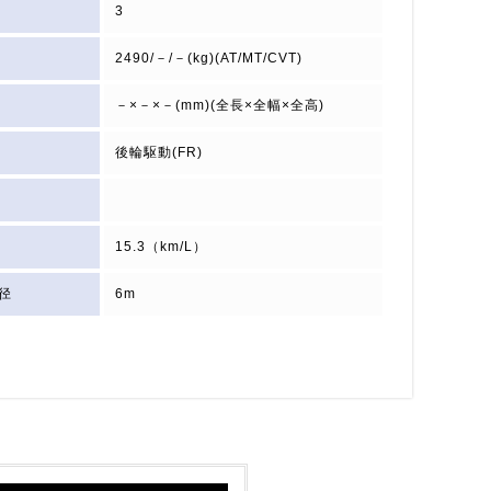
3
2490/－/－(kg)(AT/MT/CVT)
－×－×－(mm)(全長×全幅×全高)
後輪駆動(FR)
15.3（km/L）
径
6m