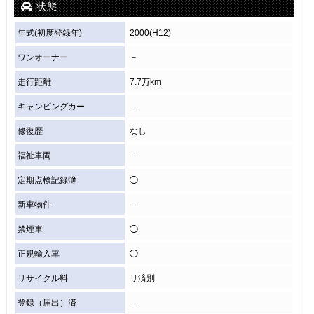
状態
年式(初度登録年)
2000(H12)
ワンオーナー
－
走行距離
7.7万km
キャンピングカー
－
修復歴
なし
福祉車両
－
定期点検記録簿
◯
新車物件
－
禁煙車
◯
正規輸入車
◯
リサイクル料
リ済別
登録（届出）済
－