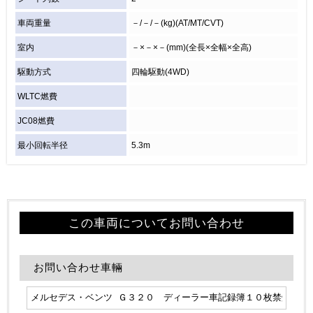
車両重量
－/－/－(kg)(AT/MT/CVT)
室内
－×－×－(mm)(全長×全幅×全高)
駆動方式
四輪駆動(4WD)
WLTC燃費
JC08燃費
最小回転半径
5.3m
この車両についてお問い合わせ
お問い合わせ車輛