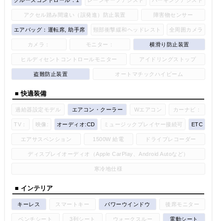
アクセル踏み間違い（誤発進）防止装置
障害物センサー
エアバッグ：運転席, 助手席
頸部衝撃緩和ヘッドレスト
全周囲カメラ
カメラ：
モニター：
横滑り防止装置
ヒルディセントコントロールモニター
アイドリングストップ
盗難防止装置
オートマチックハイビーム
■ 快適装備
過給器設定モデル
エアコン・クーラー
Wエアコン
カーナビ：
TV：
映像:
オーディオ:CD
ミュージックプレイヤー接続可
ETC
エアサスペンション
1500W 給電
ドライブレコーダー
ディスプレイオーディオ（Apple CarPlay、Android Autoなど）
寒冷地仕様
■ インテリア
キーレス
スマートキー
パワーウインドウ
後席モニター
ベンチシート
3列シート
ウォークスルー
電動シート