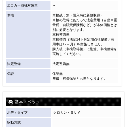
エコカー減税対象車
－
車検
車検残：無（購入時に新規取得）
車検の取得にあたって法定費用（自動車重
量税、自賠責保険料など）が本体価格とは
別に必要となります。
車検整備無
車検整備（法定24ヶ月定期点検整備／商
用車は12ヶ月）を実施しません。
購入後（車検取得後）に別途、車検整備を
実施してください。
法定整備
法定整備無
保証
保証無
無償・有償保証とも無となります。
基本スペック
ボディタイプ
クロカン・ＳＵＶ
駆動方式