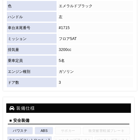
色
エメラルドブラック
ハンドル
左
車台末尾番号
#1715
ミッション
フロア5AT
排気量
3200cc
乗車定員
5名
エンジン種別
ガソリン
ドア数
3
装備仕様
■ 安全装備
パワステ
ABS
サポカー
衝突被害軽減ブレーキ
クルーズコントロール：1
レーンキープアシスト
パーキングアシスト