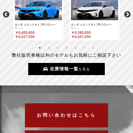
ホンダ シビックタイプR 2.0 レー
ホンダ シビックタイプR 2.0 レー
ポル
シ……
シ……
￥6
￥6,400,000
￥6,380,000
￥6
￥6,527,000
￥6,507,000
弊社販売車種以外のモデルもお気軽にご相談下さい
在庫情報一覧
を見る
お問い合わせはこちら