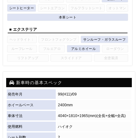
シートヒーター
シートエアコン
フルフラットシート
オットマン
本革シート
■ エクステリア
ヘッドライト：
フロントフォグランプ
サンルーフ・ガラスルーフ
ルーフレール
フルエアロ
アルミホイール
ローダウン
リフトアップ
スライドドア
全塗装済
新車時の基本スペック
発売年月
99(H11)/09
ホイールベース
2400mm
車体寸法
4040×1810×1965(mm)(全長×全幅×全高)
使用燃料
ハイオク
シート列数
2