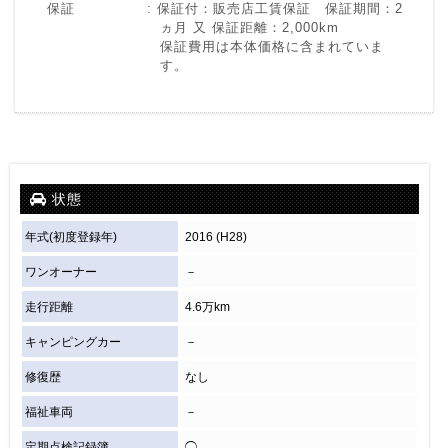
保証
保証付：販売店工賃保証 保証期間：2
ヵ月 又 保証距離：2,000km
保証費用は本体価格に含まれていま
す。
状態
年式(初度登録年)
2016 (H28)
ワンオーナー
－
走行距離
4.6万km
キャンピングカー
－
修復歴
なし
福祉車両
－
定期点検記録簿
◯