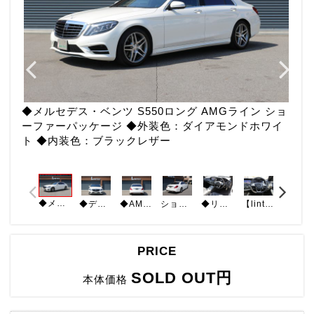
◆メルセデス・ベンツ S550ロング AMGライン ショ
ーファーパッケージ ◆外装色：ダイアモンドホワイ
ト ◆内装色：ブラックレザー
◆メルセデス・ベンツ S550ロング AMGライン ショーファーパッケージ ◆外装色：ダイアモンドホワイト ◆内装色：ブラックレザー
◆ディーラー車 ◆禁煙車 ◆ETC ◆パノラマガラスサンルーフ ◆純正HDDナビ ◆地デジ CD DVD ブルートゥース ◆バックカメラ360° ◆レーダーセーフティ ◆ブルメスターサウンドシステム
◆AMGライン（AMGスタイリング 19インチAMG5ツインスポークAW ステンレスアクセル ブレーキペダル ウッドインテリアトリム ヘッドアップディスプレイ 本革巻ウッドステアリング）
ショーファーパッケージ（後席ショーファーポジションスイッチ 後席シートヒーター ステアリングヒーター ドア センターアームレストヒーター
◆リアエンターテインメントシステム ◆後席左右 リアウィンドウ 電動ブラインド ◆ヘッドフォン 全席シートヒーター ベンチレーター ◆ユピテル「Z820DR」 ドライブレコーダー レーダー探知機
【lintec@lintec-kobe.co.jp】お待ちしております。各SNS(Instagram・Facebook・Twitter)にて、それぞれ情報を発信しております。是非ご覧くださいませ。
PRICE
SOLD OUT円
本体価格