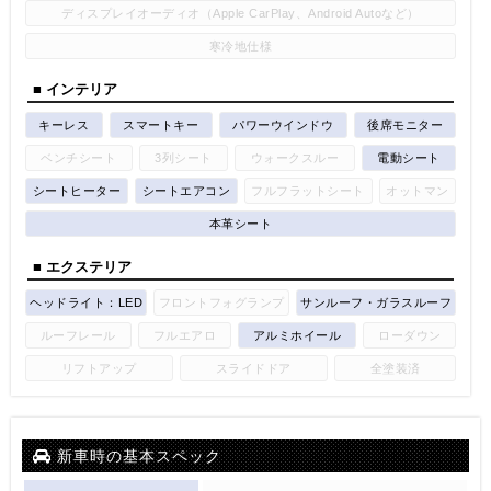
ディスプレイオーディオ（Apple CarPlay、Android Autoなど）
寒冷地仕様
■ インテリア
キーレス
スマートキー
パワーウインドウ
後席モニター
ベンチシート
3列シート
ウォークスルー
電動シート
シートヒーター
シートエアコン
フルフラットシート
オットマン
本革シート
■ エクステリア
ヘッドライト：LED
フロントフォグランプ
サンルーフ・ガラスルーフ
ルーフレール
フルエアロ
アルミホイール
ローダウン
リフトアップ
スライドドア
全塗装済
新車時の基本スペック