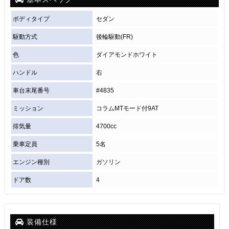
ボディタイプ
セダン
駆動方式
後輪駆動(FR)
色
ダイアモンドホワイト
ハンドル
右
車台末尾番号
#4835
ミッション
コラムMTモード付9AT
排気量
4700cc
乗車定員
5名
エンジン種別
ガソリン
ドア数
4
装備仕様