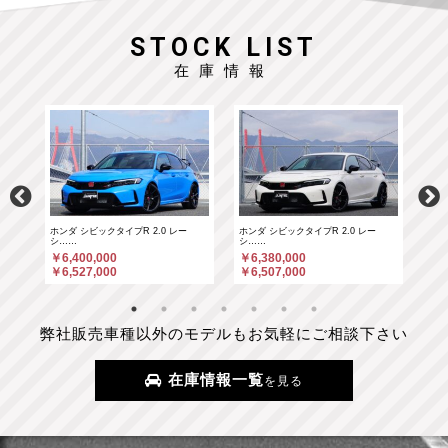
STOCK LIST
在庫情報
ホンダ シビックタイプR 2.0 レー
ホンダ シビックタイプR 2.0 レー
ポル
シ……
シ……
￥6
￥6,400,000
￥6,380,000
￥6
￥6,527,000
￥6,507,000
弊社販売車種以外のモデルもお気軽にご相談下さい
在庫情報一覧
を見る