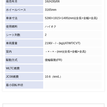
発売年月
16(H28)/06
ホイールベース
3165mm
車体寸法
5280×1915×1495(mm)(全長×全幅×全高)
使用燃料
ハイオク
シート列数
2
車両重量
2190/－/－(kg)(AT/MT/CVT)
室内
－×－×－(mm)(全長×全幅×全高)
駆動方式
後輪駆動(FR)
WLTC燃費
JC08燃費
10.6（km/L）
最小回転半径