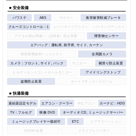
■ 安全装備
パワステ
ABS
サポカー
衝突被害軽減ブレーキ
クルーズコントロール：1
レーンキープアシスト
パーキングアシスト
アクセル踏み間違い（誤発進）防止装置
障害物センサー
エアバッグ：運転席, 助手席, サイド, カーテン
頸部衝撃緩和ヘッドレスト
全周囲カメラ
カメラ：フロント, サイド, バック
モニター：
横滑り防止装置
ヒルディセントコントロールモニター
アイドリングストップ
盗難防止装置
オートマチックハイビーム
■ 快適装備
過給器設定モデル
エアコン・クーラー
Wエアコン
カーナビ：HDD
TV：フルセグ
映像:DVD
オーディオ:CD, ミュージックサーバー
ミュージックプレイヤー接続可
ETC
エアサスペンション
1500W 給電
ドライブレコーダー