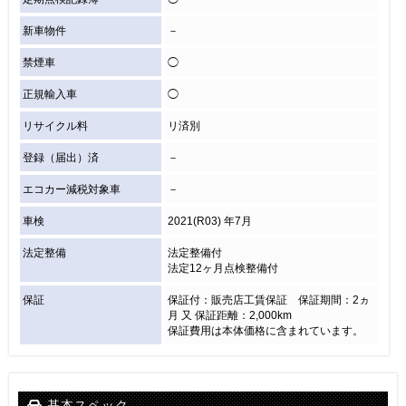
新車物件
－
禁煙車
◯
正規輸入車
◯
リサイクル料
リ済別
登録（届出）済
－
エコカー減税対象車
－
車検
2021(R03) 年7月
法定整備
法定整備付
法定12ヶ月点検整備付
保証
保証付：販売店工賃保証 保証期間：2ヵ
月 又 保証距離：2,000km
保証費用は本体価格に含まれています。
基本スペック