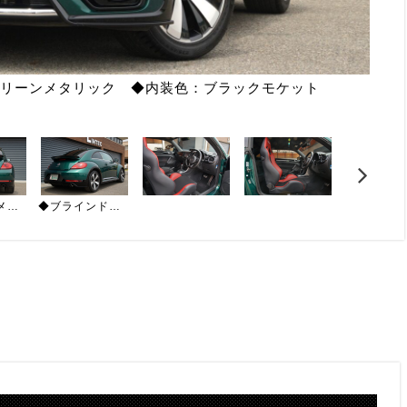
リーンメタリック ◆内装色：ブラックモケット
◆バックカメラ ◆赤レカロシート（セミバケ） ◆三連メーター（オイル クロック ターボ圧）◆レールトラフィック
◆ブラインドスポットアシスト ◆ドライバーアラート ◆ＥＴＣ ◆禁煙車