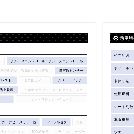
新車時
発売年月
キ
クルーズコントロール：クルーズコントロール
ホイールベ
ル踏み間違い（誤発進）防止装置
障害物センサー
ドレスト
全周囲カメラ
カメラ：バック
車体寸法
防止装置
ヒルディセントコントロールモニター
使用燃料
オートマチックハイビーム
シート列数
車両重量
カーナビ：メモリー他
TV：フルセグ
映像:
アサスペンション
1500W 給電
ドライブレコーダー
室内