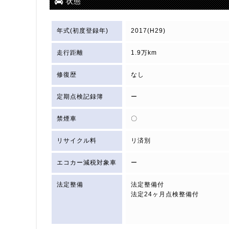
状態
年式(初度登録年)
2017(H29)
走行距離
1.9万km
修復歴
なし
定期点検記録簿
ー
禁煙車
〇
リサイクル料
リ済別
エコカー減税対象車
ー
法定整備
法定整備付
法定24ヶ月点検整備付