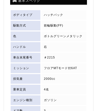
基本スペック
ボディタイプ
ハッチバック
駆動方式
前輪駆動(FF)
色
ボトルグリーンメタリック
ハンドル
右
車台末尾番号
＃2215
ミッション
フロアMTモード付6AT
排気量
2000cc
乗車定員
4名
エンジン種別
ガソリン
ドア数
3