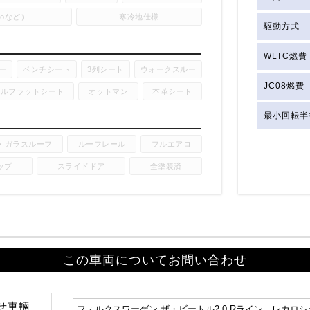
utoなど）
寒冷地仕様
駆動方式
WLTC燃費
ー
ベンチシート
3列シート
ウォークスルー
JC08燃費
フルフラットシート
オットマン
本革シート
最小回転半
・ガラスルーフ
ルーフレール
フルエアロ
ップ
スライドドア
全塗装済
この車両についてお問い合わせ
せ車輛