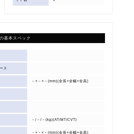
の基本スペック
ース
－×－×－(mm)(全長×全幅×全高)
－/－/－(kg)(AT/MT/CVT)
－×－×－(mm)(全長×全幅×全高)