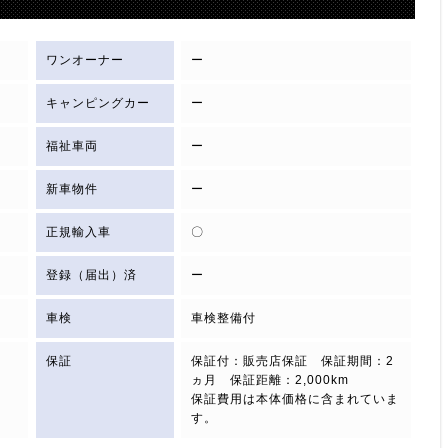
ワンオーナー
ー
キャンピングカー
ー
福祉車両
ー
新車物件
ー
正規輸入車
〇
登録（届出）済
ー
車検
車検整備付
保証
保証付：販売店保証 保証期間：2
ヵ月 保証距離：2,000km
保証費用は本体価格に含まれていま
す。