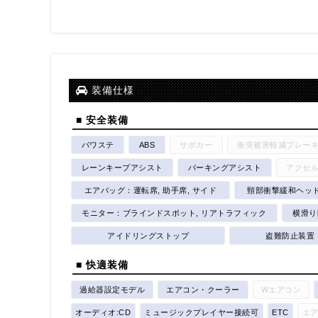
装備仕様
■ 安全装備
パワステ
ABS
サポカー
衝突被害軽減ブレー
レーンキープアシスト
パーキングアシスト
アクセ
エアバッグ：運転席, 助手席, サイド
頸部衝撃緩和ヘッ
モニター：ブラインドスポット, リアトラフィック
横滑り
アイドリングストップ
盗難防止装置
■ 快適装備
過給器設定モデル
エアコン・クーラー
Wエアコン
オーディオ:CD
ミュージックプレイヤー接続可
ETC
エ