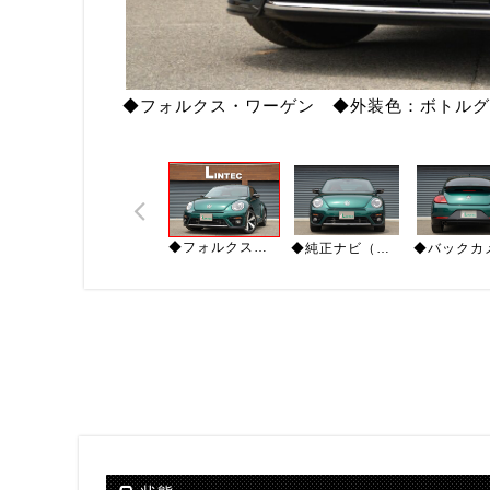
◆フォルクス・ワーゲン ◆外装色：ボトルグ
◆フォルクス・ワーゲン ◆外装色：ボトルグリーンメタリック ◆内装色：ブラックモケット
◆純正ナビ（地デジ ＣＤ ＤＶＤ ラジオ Ｂｌｕｅｔｏｏｔｈ） ◆電動格納ミラー ◆パークセンサー