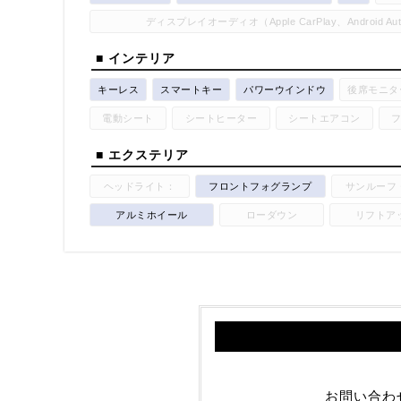
ディスプレイオーディオ（Apple CarPlay、Android A
■ インテリア
キーレス
スマートキー
パワーウインドウ
後席モニタ
電動シート
シートヒーター
シートエアコン
■ エクステリア
ヘッドライト：
フロントフォグランプ
サンルーフ
アルミホイール
ローダウン
リフトア
お問い合わ