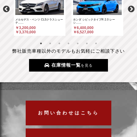
……
メルセデス・ベンツ CLSクラスシュー
ホンダ シビックタイプR 2.0 レー
ホン
テ……
シ……
シ…
￥3,200,000
￥6,400,000
￥6
￥3,370,000
￥6,527,000
￥6
弊社販売車種以外のモデルもお気軽にご相談下さい
在庫情報一覧
を見る
お問い合わせはこちら