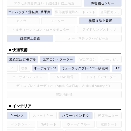
アクセル踏み間違い（誤発進）防止装置
障害物センサー
エアバッグ：運転席, 助手席
頸部衝撃緩和ヘッドレスト
全周囲カメラ
カメラ：
モニター：
横滑り防止装置
ヒルディセントコントロールモニター
アイドリングストップ
盗難防止装置
オートマチックハイビーム
■ 快適装備
過給器設定モデル
エアコン・クーラー
Wエアコン
カーナビ：
TV：
映像:
オーディオ:CD
ミュージックプレイヤー接続可
ETC
エアサスペンション
1500W 給電
ドライブレコーダー
ディスプレイオーディオ（Apple CarPlay、Android Autoなど）
寒冷地仕様
■ インテリア
キーレス
スマートキー
パワーウインドウ
後席モニター
ベンチシート
3列シート
ウォークスルー
電動シート