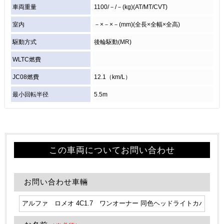
車両重量
1100/－/－(kg)(AT/MT/CVT)
室内
－×－×－(mm)(全長×全幅×全高)
駆動方式
後輪駆動(MR)
WLTC燃費
JC08燃費
12.1（km/L）
最小回転半径
5.5m
この車両についてお問い合わせ
お問い合わせ車輛