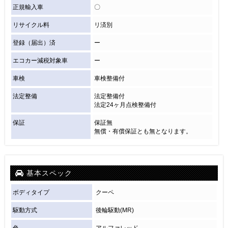
正規輸入車
〇
リサイクル料
リ済別
登録（届出）済
ー
エコカー減税対象車
ー
車検
車検整備付
法定整備
法定整備付
法定24ヶ月点検整備付
保証
保証無
無償・有償保証とも無となります。
基本スペック
ボディタイプ
クーペ
駆動方式
後輪駆動(MR)
色
アルファレッド