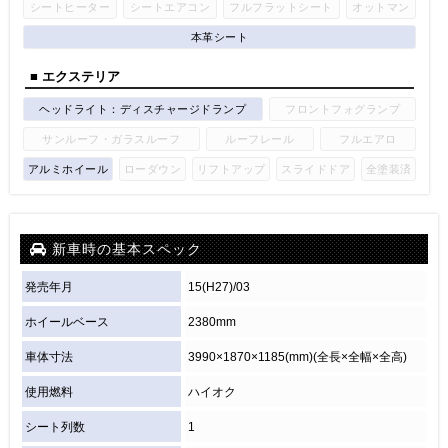
シートヒーター
シートエアコン
フルフラットシート
オットマン
本革シート
■ エクステリア
ヘッドライト：ディスチャージドランプ
フロントフォグランプ
サンルーフ・ガラスルーフ
ルーフレール
フルエアロ
アルミホイール
ローダウン
リフトアップ
スライドドア
全塗装済
新車時の基本スペック
発売年月
15(H27)/03
ホイールベース
2380mm
車体寸法
3990×1870×1185(mm)(全長×全幅×全高)
使用燃料
ハイオク
シート列数
1