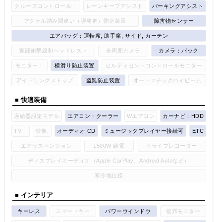
クルーズコントロール：
レーンキープアシスト
パーキングアシスト
アクセル踏み間違い（誤発進）防止装置
障害物センサー
エアバッグ：運転席, 助手席, サイド, カーテン
頸部衝撃緩和ヘッドレスト
全周囲カメラ
カメラ：バック
モニター：
横滑り防止装置
ヒルディセントコントロールモニター
アイドリングストップ
盗難防止装置
オートマチックハイビーム
■ 快適装備
過給器設定モデル
エアコン・クーラー
Wエアコン
カーナビ：HDD
TV：
映像:
オーディオ:CD
ミュージックプレイヤー接続可
ETC
エアサスペンション
1500W 給電
ドライブレコーダー
ディスプレイオーディオ（Apple CarPlay、Android Autoなど）
寒冷地仕様
■ インテリア
キーレス
スマートキー
パワーウインドウ
後席モニター