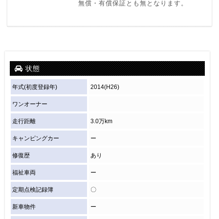
無償・有償保証とも無となります。
状態
年式(初度登録年)
2014(H26)
ワンオーナー
走行距離
3.0万km
キャンピングカー
ー
修復歴
あり
福祉車両
ー
定期点検記録簿
〇
新車物件
ー