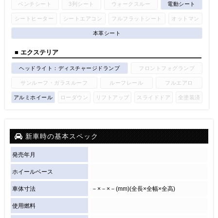
ベンチシート
3列シート
ウォークスルー
電動シート
シートヒーター
シートエアコン
フルフラットシート
オットマン
本革シート
■ エクステリア
ヘッドライト：ディスチャージドランプ
フロントフォグランプ
サンルーフ・ガラスルーフ
ルーフレール
フルエアロ
アルミホイール
ローダウン
リフトアップ
スライドドア
全塗装済
新車時の基本スペック
発売年月
ホイールベース
車体寸法
－×－×－(mm)(全長×全幅×全高)
使用燃料