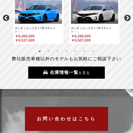
ホンダ シビックタイプR 2.0 レー
ホンダ シビックタイプR 2.0 レー
ポル
シ……
シ……
￥6
￥6,400,000
￥6,380,000
￥6
￥6,527,000
￥6,507,000
弊社販売車種以外のモデルもお気軽にご相談下さい
在庫情報一覧
を見る
お問い合わせはこちら