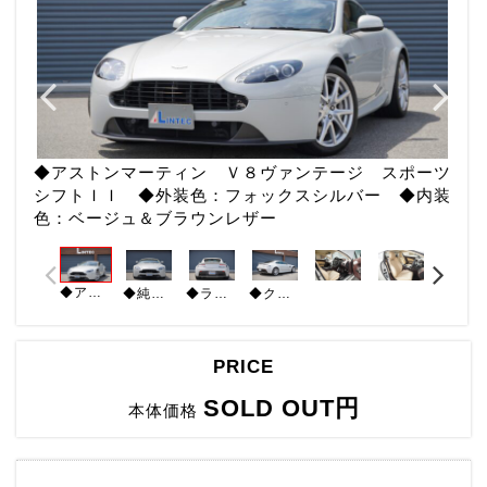
◆アストンマーティン Ｖ８ヴァンテージ スポーツ
シフトＩＩ ◆外装色：フォックスシルバー ◆内装
色：ベージュ＆ブラウンレザー
◆アストンマーティン Ｖ８ヴァンテージ スポーツシフトＩＩ ◆外装色：フォックスシルバー ◆内装色：ベージュ＆ブラウンレザー
◆純正ナビ（Ｂｌｕｅｔｏｏｔｈ、ラジオ ＣＤ ＵＳＢ ＡＵＸ） ◆前後パークセンサー ◆メモリ付パワーシート
◆ランバーサポート ◆バックカメラ ◆アルカンターラルーフライニング ◆フロアマット ◆サイドシルプレート
◆クリスタルキー ◆バング＆オルフセンインフォテイメントシステム ◆純正１９インチアルミホイール ◆スワンドア
PRICE
SOLD OUT円
本体価格