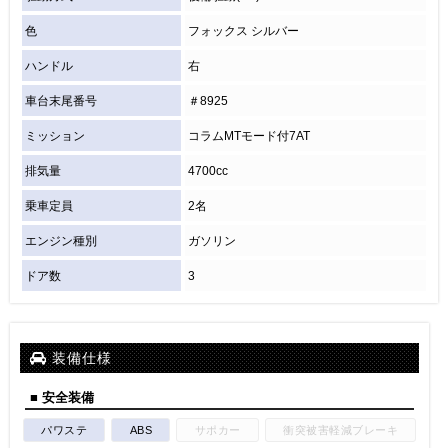
色
フォックス シルバー
ハンドル
右
車台末尾番号
＃8925
ミッション
コラムMTモード付7AT
排気量
4700cc
乗車定員
2名
エンジン種別
ガソリン
ドア数
3
装備仕様
■ 安全装備
パワステ
ABS
サポカー
衝突被害軽減ブレーキ