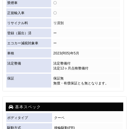
禁煙車
〇
正規輸入車
〇
リサイクル料
リ済別
登録（届出）済
ー
エコカー減税対象車
ー
車検
2023(R05)年5月
法定整備
法定整備付
法定12ヶ月点検整備付
保証
保証無
無償・有償保証とも無となります。
基本スペック
ボディタイプ
クーペ
駆動方式
後輪駆動(FR)