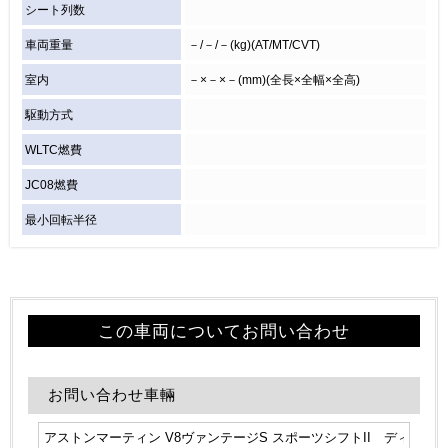
シート列数
車両重量
－/－/－(kg)(AT/MT/CVT)
室内
－×－×－(mm)(全長×全幅×全高)
駆動方式
WLTC燃費
JC08燃費
最小回転半径
この車両についてお問い合わせ
お問い合わせ車輛