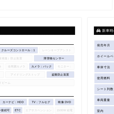
新車時
発売年月
クルーズコントロール：1
レーンキープアシスト
ホイールベ
誤発進）防止装置
障害物センサー
ト
全周囲カメラ
カメラ：バック
モニター：
車体寸法
アイドリングストップ
盗難防止装置
使用燃料
イビーム
シート列数
車両重量
カーナビ：HDD
TV：フルセグ
映像:DVD
ー接続可
ETC
エアサスペンション
1500W 給電
室内