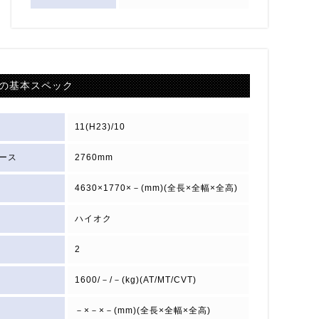
の基本スペック
11(H23)/10
ース
2760mm
4630×1770×－(mm)(全長×全幅×全高)
ハイオク
2
1600/－/－(kg)(AT/MT/CVT)
－×－×－(mm)(全長×全幅×全高)