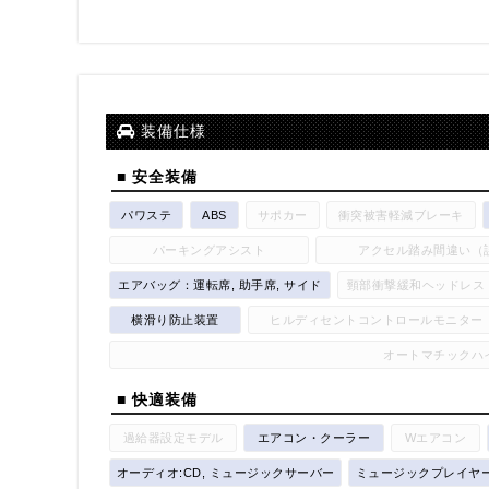
装備仕様
■ 安全装備
パワステ
ABS
サポカー
衝突被害軽減ブレーキ
パーキングアシスト
アクセル踏み間違い（
エアバッグ：運転席, 助手席, サイド
頸部衝撃緩和ヘッドレス
横滑り防止装置
ヒルディセントコントロールモニター
オートマチックハ
■ 快適装備
過給器設定モデル
エアコン・クーラー
Wエアコン
オーディオ:CD, ミュージックサーバー
ミュージックプレイヤ