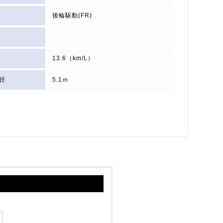
後輪駆動(FR)
13.6（km/L）
径
5.1ｍ