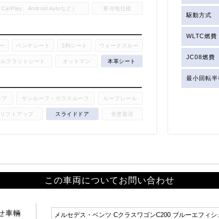
Play、Android Autoなど）
寒冷地仕様
駆動方式
WLTC燃費
ー
ベンチシート
3列シート
ウォークスルー
JC08燃費
フルフラットシート
オットマン
本革シート
最小回転半
ンプ
サンルーフ・ガラスルーフ
ルーフレール
リフトアップ
スライドドア
全塗装済
この車両についてお問い合わせ
せ車輛