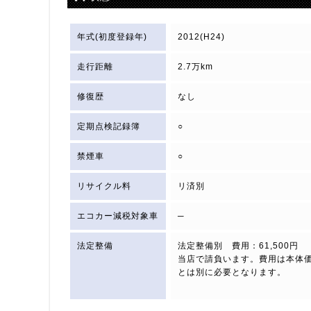
年式(初度登録年)
2012(H24)
走行距離
2.7万km
修復歴
なし
定期点検記録簿
○
禁煙車
○
リサイクル料
リ済別
エコカー減税対象車
─
法定整備
法定整備別 費用：61,500円
当店で請負います。費用は本体
とは別に必要となります。