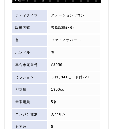
ボディタイプ
ステーションワゴン
駆動方式
後輪駆動(FR)
色
ファイアオパール
ハンドル
右
車台末尾番号
#3956
ミッション
フロアMTモード付7AT
排気量
1800cc
乗車定員
5名
エンジン種別
ガソリン
ドア数
5