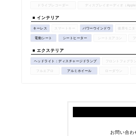
ドライブレコーダー
ディスプレイオーディオ（Apple Car
■ インテリア
キーレス
スマートキー
パワーウインドウ
後席モニタ
電動シート
シートヒーター
シートエアコン
■ エクステリア
ヘッドライト：ディスチャージドランプ
フロントフォグラ
フルエアロ
アルミホイール
ローダウン
お問い合わ