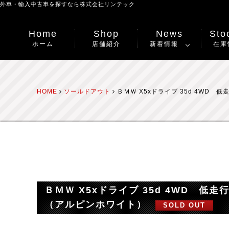
外車・輸入中古車を探すなら
株式会社リンテック
Home
Shop
News
Stoc
ホーム
店舗紹介
新着情報
在庫
HOME
ソールドアウト
ＢＭＷ X5xドライブ 35d 4WD
ＢＭＷ X5xドライブ 35d 4WD 
（アルピンホワイト）
SOLD OUT