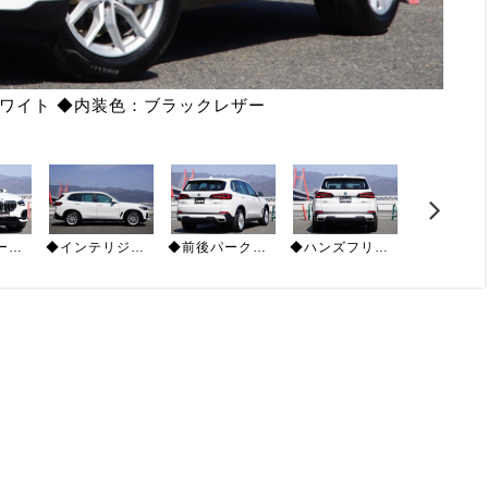
ンホワイト ◆内装色：ブラックレザー
◆前席パワーシート（運転席メモリ付き）◆前席シートヒーター ◆アクティブクルーズコントロール
◆インテリジェントセーフティ（正面衝突警告ブレーキ 側面衝突警告ステアリングサポート 車線逸脱警告ステアリングサポート 車線変更ステアリングサポート）
◆前後パークセンサー ◆純正19インチAW ◆禁煙車
◆ハンズフリーテールゲート ◆純正フロアマット ◆ETC2.0