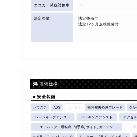
エコカー減税対象車
ー
法定整備
法定整備付
法定12ヶ月点検整備付
装備仕様
■ 安全装備
パワステ
ABS
サポカー
衝突被害軽減ブレーキ
クル
レーンキープアシスト
パーキングアシスト
アクセ
エアバッグ：運転席, 助手席, サイド, カーテン
頸
カメラ：フロント, バック
モニター：ブラインドスポット