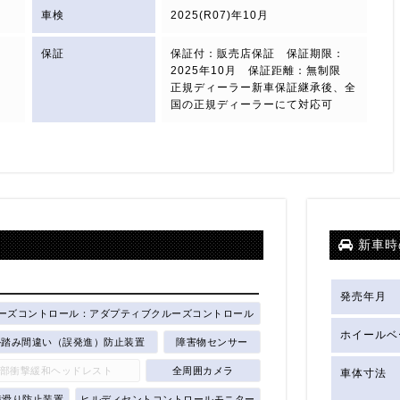
車検
2025(R07)年10月
保証
保証付：販売店保証 保証期限：
2025年10月 保証距離：無制限
正規ディーラー新車保証継承後、全
国の正規ディーラーにて対応可
新車時
発売年月
ーズコントロール：アダプティブクルーズコントロール
ホイールベ
ル踏み間違い（誤発進）防止装置
障害物センサー
部衝撃緩和ヘッドレスト
全周囲カメラ
車体寸法
横滑り防止装置
ヒルディセントコントロールモニター