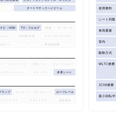
オートマチックハイビーム
使用燃料
シート列数
ナビ：HDD
TV：フルセグ
映像:
オーディオ:
車両重量
ション
1500W 給電
ドライブレコーダー
室内
utoなど）
寒冷地仕様
駆動方式
WLTC燃費
ー
ベンチシート
3列シート
ウォークスルー
フルフラットシート
オットマン
本革シート
JC08燃費
グランプ
サンルーフ・ガラスルーフ
ルーフレール
最小回転半
リフトアップ
スライドドア
全塗装済