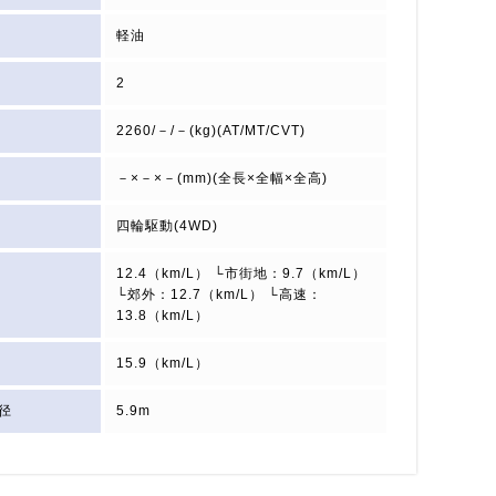
軽油
2
2260/－/－(kg)(AT/MT/CVT)
－×－×－(mm)(全長×全幅×全高)
四輪駆動(4WD)
12.4（km/L） └市街地：9.7（km/L）
└郊外：12.7（km/L） └高速：
13.8（km/L）
15.9（km/L）
径
5.9m