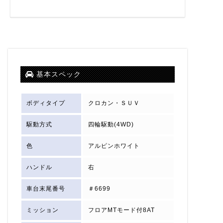
基本スペック
ボディタイプ
クロカン・ＳＵＶ
駆動方式
四輪駆動(4WD)
色
アルピンホワイト
ハンドル
右
車台末尾番号
＃6699
ミッション
フロアMTモード付8AT