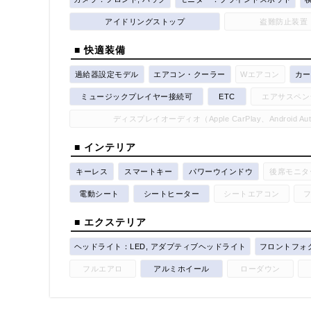
アイドリングストップ
盗難防止装置
■ 快適装備
過給器設定モデル
エアコン・クーラー
Wエアコン
カー
ミュージックプレイヤー接続可
ETC
エアサスペン
ディスプレイオーディオ（Apple CarPlay、Android A
■ インテリア
キーレス
スマートキー
パワーウインドウ
後席モニタ
電動シート
シートヒーター
シートエアコン
■ エクステリア
ヘッドライト：LED, アダプティブヘッドライト
フロントフォ
フルエアロ
アルミホイール
ローダウン