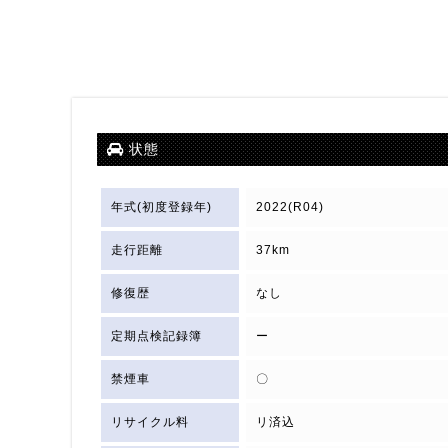
状態
年式(初度登録年)
2022(R04)
走行距離
37km
修復歴
なし
定期点検記録簿
ー
禁煙車
〇
リサイクル料
リ済込