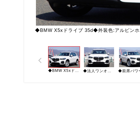
◆BMW X5xドライブ 35d◆外装色:アルピ
◆BMW X5xドライブ 35d◆外装色:アルピンホワイト ◆内装色：ブラックレザー
◆法人ワンオーナー ◆純正ナビ・地デジ/Bluetooth/USB バックカメラ360°