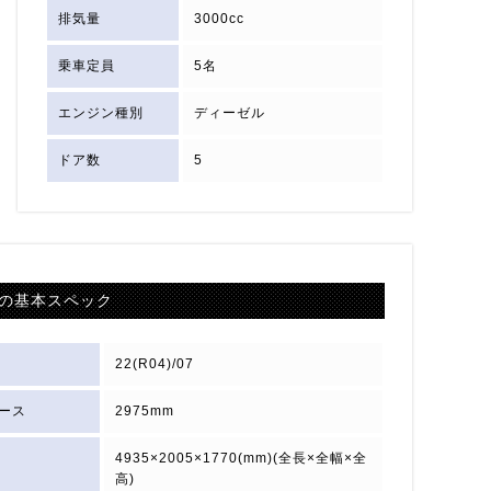
排気量
3000cc
乗車定員
5名
エンジン種別
ディーゼル
ドア数
5
の基本スペック
22(R04)/07
ース
2975mm
4935×2005×1770(mm)(全長×全幅×全
高)