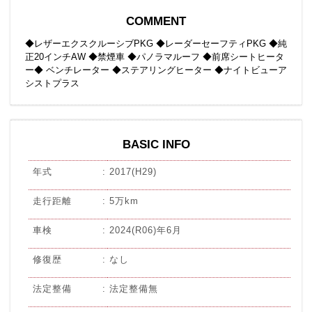
COMMENT
◆レザーエクスクルーシブPKG ◆レーダーセーフティPKG ◆純
正20インチAW ◆禁煙車 ◆パノラマルーフ ◆前席シートヒータ
ー◆ ベンチレーター ◆ステアリングヒーター ◆ナイトビューア
シストプラス
BASIC INFO
年式
2017(H29)
走行距離
5万km
車検
2024(R06)年6月
修復歴
なし
法定整備
法定整備無