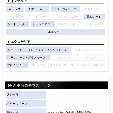
■ インテリア
キーレス
スマートキー
パワーウインドウ
後席モニター
ベンチシート
3列シート
ウォークスルー
電動シート
シートヒーター
シートエアコン
フルフラットシート
オットマン
本革シート
■ エクステリア
ヘッドライト：LED, アダプティブヘッドライト
フロントフォグランプ
サンルーフ・ガラスルーフ
ルーフレール
フルエアロ
アルミホイール
ローダウン
リフトアップ
スライドドア
全塗装済
新車時の基本スペック
発売年月
ホイールベース
車体寸法
－×－×－(mm)(全長×全幅×全高)