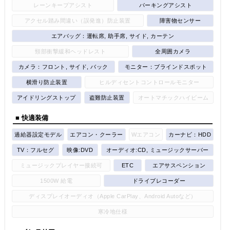
レーンキープアシスト
パーキングアシスト
アクセル踏み間違い（誤発進）防止装置
障害物センサー
エアバッグ：運転席, 助手席, サイド, カーテン
頸部衝撃緩和ヘッドレスト
全周囲カメラ
カメラ：フロント, サイド, バック
モニター：ブラインドスポット
横滑り防止装置
ヒルディセントコントロールモニター
アイドリングストップ
盗難防止装置
オートマチックハイビーム
■ 快適装備
過給器設定モデル
エアコン・クーラー
Wエアコン
カーナビ：HDD
TV：フルセグ
映像:DVD
オーディオ:CD, ミュージックサーバー
ミュージックプレイヤー接続可
ETC
エアサスペンション
1500W 給電
ドライブレコーダー
ディスプレイオーディオ（Apple CarPlay、Android Autoなど）
寒冷地仕様