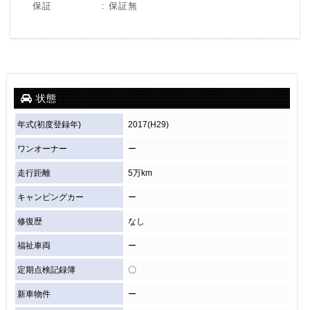
保証
保証無
状態
年式(初度登録年)
2017(H29)
ワンオーナー
ー
走行距離
5万km
キャンピングカー
ー
修復歴
なし
福祉車両
ー
定期点検記録簿
〇
新車物件
ー