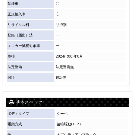
禁煙車
〇
正規輸入車
〇
リサイクル料
リ済別
登録（届出）済
ー
エコカー減税対象車
ー
車検
2024(R06)年6月
法定整備
法定整備無
保証
保証無
基本スペック
ボディタイプ
クーペ
駆動方式
後輪駆動(ＦＲ)
色
オブシディアンブラック