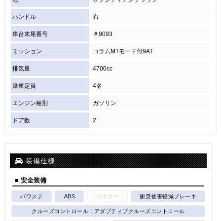
ハンドル
右
車台末尾番号
＃9093
ミッション
コラムMTモード付9AT
排気量
4700cc
乗車定員
4名
エンジン種別
ガソリン
ドア数
2
装備仕様
■ 安全装備
パワステ
ABS
サポカー
衝突被害軽減ブレーキ
クルーズコントロール：アダプティブクルーズコントロール