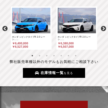
ホンダ シビックタイプR 2.0 レー
ホンダ シビックタイプR 2.0 レー
ポル
シ……
シ……
￥6
￥6,400,000
￥6,380,000
￥6
￥6,527,000
￥6,507,000
弊社販売車種以外のモデルもお気軽にご相談下さい
在庫情報一覧
を見る