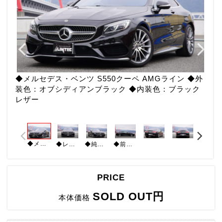
◆メルセデス・ベンツ S550クーペ AMGライン ◆外
装色：オブシディアンブラック ◆内装色：ブラック
レザー
◆メルセデス・ベンツ S550クーペ AMGライン ◆外装色：オブシディアンブラック ◆内装色：ブラックレザー
◆レザーエクスクルーシブPKG ◆スワロフスキ-PKG ◆レーダーセーフティPKG ◆ブルメスターハイエンド3Dサラウンドシステム ◆パノラマルーフ
◆純正ナビ 地デジ/CD/DVD/USB/Bluetooth ◆バックカメラ360° ◆前席シートヒーター/ベンチレーター ◆ステアリングヒーター ◆センターアームレストヒーター
◆前席パワーシートメモリ機能付 ◆ナイトビューアシストプラス ◆ハンズフリーテールゲート ◆純正フロアマット ◆ドライブレコーダー ◆レーダー探知機 ◆純正20インチアルミホイール
PRICE
SOLD OUT円
本体価格