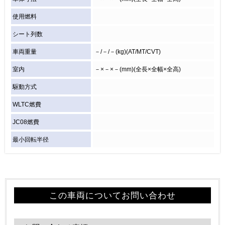
使用燃料
シート列数
車両重量
－/－/－(kg)(AT/MT/CVT)
室内
－×－×－(mm)(全長×全幅×全高)
駆動方式
WLTC燃費
JC08燃費
最小回転半径
この車両についてお問い合わせ