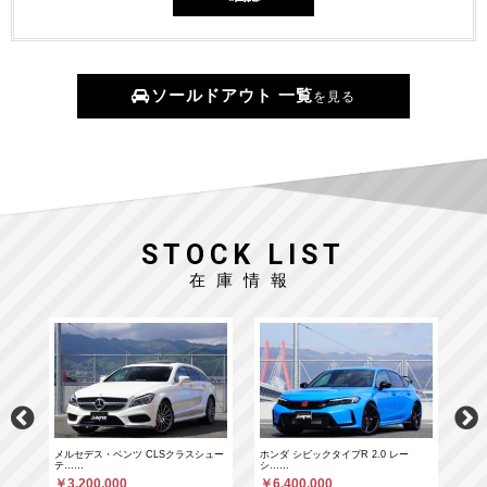
ソールドアウト 一覧
を見る
STOCK LIST
在庫情報
……
メルセデス・ベンツ CLSクラスシュー
ホンダ シビックタイプR 2.0 レー
ホン
テ……
シ……
シ…
￥3,200,000
￥6,400,000
￥6