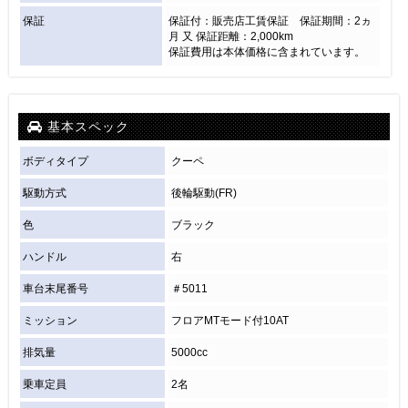
保証
保証付：販売店工賃保証 保証期間：2ヵ
月 又 保証距離：2,000km
保証費用は本体価格に含まれています。
基本スペック
ボディタイプ
クーペ
駆動方式
後輪駆動(FR)
色
ブラック
ハンドル
右
車台末尾番号
＃5011
ミッション
フロアMTモード付10AT
排気量
5000cc
乗車定員
2名