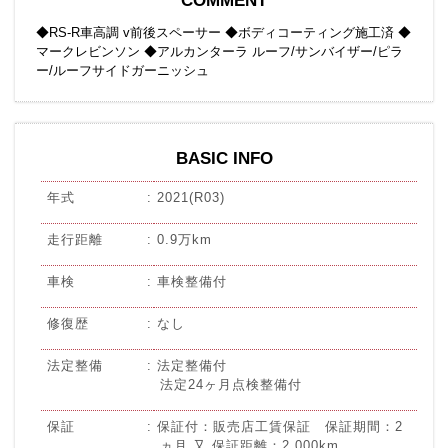
◆RS-R車高調 v前後スペーサー ◆ボディコーティング施工済 ◆
マークレビンソン ◆アルカンターラ ルーフ/サンバイザー/ピラ
ー/ルーフサイドガーニッシュ
BASIC INFO
年式
2021(R03)
走行距離
0.9万km
車検
車検整備付
修復歴
なし
法定整備
法定整備付
法定24ヶ月点検整備付
保証
保証付：販売店工賃保証 保証期間：2
ヵ月 又 保証距離：2,000km