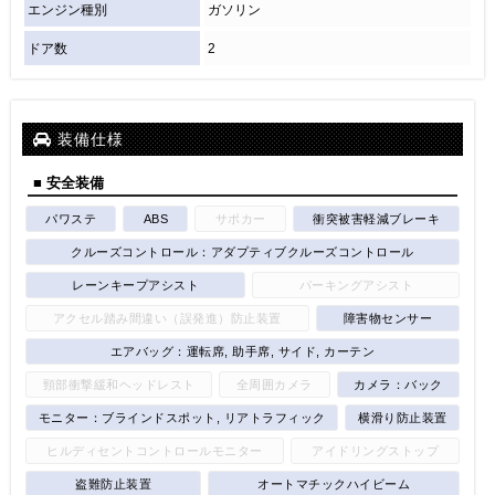
エンジン種別
ガソリン
ドア数
2
装備仕様
■ 安全装備
パワステ
ABS
サポカー
衝突被害軽減ブレーキ
クルーズコントロール：アダプティブクルーズコントロール
レーンキープアシスト
パーキングアシスト
アクセル踏み間違い（誤発進）防止装置
障害物センサー
エアバッグ：運転席, 助手席, サイド, カーテン
頸部衝撃緩和ヘッドレスト
全周囲カメラ
カメラ：バック
モニター：ブラインドスポット, リアトラフィック
横滑り防止装置
ヒルディセントコントロールモニター
アイドリングストップ
盗難防止装置
オートマチックハイビーム