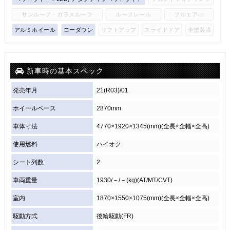
サンルーフ・ガラスルーフ
ルーフレール
フルエアロ
アルミホイール
ローダウン
リフトアップ
スライドドア
全塗装済
新車時の基本スペック
発売年月
21(R03)/01
ホイールベース
2870mm
車体寸法
4770×1920×1345(mm)(全長×全幅×全高)
使用燃料
ハイオク
シート列数
2
車両重量
1930/－/－(kg)(AT/MT/CVT)
室内
1870×1550×1075(mm)(全長×全幅×全高)
駆動方式
後輪駆動(FR)