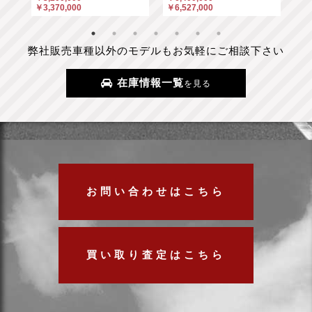
￥3,370,000
￥6,527,000
￥6
弊社販売車種以外のモデルもお気軽にご相談下さい
在庫情報一覧
を見る
お問い合わせはこちら
買い取り査定はこちら