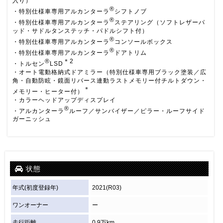
入り）
®
・特別仕様車専用アルカンターラ
シフトノブ
®
・特別仕様車専用アルカンターラ
ステアリング（ソフトレザーパ
ッド・サドルタンステッチ・パドルシフト付）
®
・特別仕様車専用アルカンターラ
コンソールボックス
®
・特別仕様車専用アルカンターラ
ドアトリム
®
＊2
・トルセン
LSD
・オート電動格納式ドアミラー（特別仕様車専用ブラック塗装／広
角・自動防眩・鏡面リバース連動ラストメモリー付チルトダウン・
＊
メモリー・ヒーター付）
・カラーヘッドアップディスプレイ
®
・アルカンターラ
ルーフ／サンバイザー／ピラー・ルーフサイド
ガーニッシュ
状態
年式(初度登録年)
2021(R03)
ワンオーナー
ー
走行距離
0.9万km