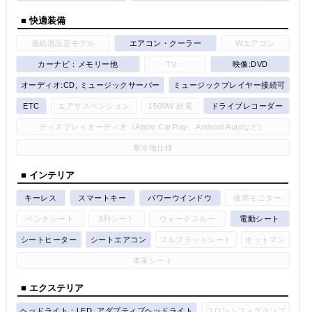
■ 快適装備
過給器設定モデル
エアコン・クーラー
Wエアコン
カーナビ：メモリー他
TV：
映像:DVD
オーディオ:CD, ミュージックサーバー
ミュージックプレイヤー接続可
ETC
エアサスペンション
1500W 給電
ドライブレコーダー
ディスプレイオーディオ（Apple CarPlay、Android Autoなど）
寒冷地仕様
■ インテリア
キーレス
スマートキー
パワーウインドウ
後席モニター
ベンチシート
3列シート
ウォークスルー
電動シート
シートヒーター
シートエアコン
フルフラットシート
オットマン
本革シート
■ エクステリア
ヘッドライト：LED, アダプティブヘッドライト
フロントフォグランプ