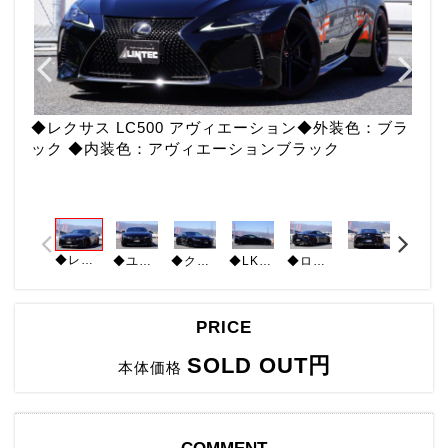
◆レクサス LC500 アヴィエーション◆外装色：ブラ
ック ◆内装色：アヴィエーションブラック
◆レクサス LC500 アヴィエーション◆外装色：ブラック ◆内装色：アヴィエーションブラック
◆ユーザー様買取車 ◆RS-R車高調 ◆コーティング済 ◆純正21インチAW ◆ スピンドルグリル＆フレーム◆アップルカープレイ
◆LKA/PCS/BSM ◆前席パワーシート(運転席メモリ付) ◆シートヒーター ◆ベンチレーター ◆ ◆CFRPルーフ ◆禁煙車
◆ロッカーサイドグリル（ブラック）◆スカッフプレート（ロゴ入りCFRP）◆アルカンターラシフトノブ・ステアリング ◆アルカンターラコンソールボックス・ドアトリム ◆トルセンLSD
◆クリアランスソナー ◆バックカメラ ◆マークレビンソン ◆フルLEDリアコンビネーションランプ ◆3眼フルLEDヘッドランプ/ヘッドランプクリーナー（ブラック）◆固定式CFRPリアウイング
PRICE
SOLD OUT円
本体価格
COMMENT