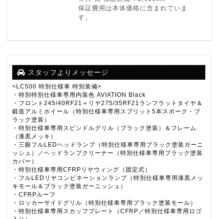
保証費用は本体価格に含まれていま
す。
スタッフよりメッセージ
<LC500
特別仕様車 特別装備>
・特別特別仕様車専用内装色 AVIATION Black
・フロント245/40RF21＋リヤ275/35RF21ランフラットタイヤ＆
鍛造アルミホイール（特別仕様車専用スプリット5本スポーク・ブ
ラック塗装）
・特別仕様車専用スピンドルグリル（ブラック塗装）＆フレーム
（漆黒メッキ）
・三眼フルLEDヘッドランプ（特別仕様車専用ブラック塗装ガーニ
ッシュ）／ヘッドランプクリーナー（特別仕様車専用ブラック塗装
カバー）
・特別仕様車専用CFRPリヤウィング（固定式）
・フルLEDリヤコンビネーションランプ（特別仕様車専用漆黒メッ
キモール＆ブラック塗装ガーニッシュ）
・CFRPルーフ
・ロッカーサイドグリル（特別仕様車専用ブラック塗装モール）
・特別仕様車専用スカッフプレート（CFRP／特別仕様車専用ロゴ