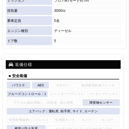
ミッション
フロアMTモード付7AT
排気量
3000cc
乗車定員
5名
エンジン種別
ディーゼル
ドア数
5
装備仕様
■ 安全装備
パワステ
ABS
サポカー
衝突被害軽減ブレーキ
クルーズコントロール：1
レーンキープアシスト
パーキングアシスト
アクセル踏み間違い（誤発進）防止装置
障害物センサー
エアバッグ：運転席, 助手席, サイド, カーテン
頸部衝撃緩和ヘッドレスト
全周囲カメラ
カメラ：
モニター：
横滑り防止装置
ヒルディセントコントロールモニター