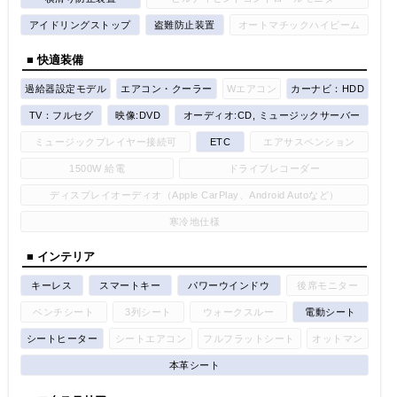
アイドリングストップ
盗難防止装置
オートマチックハイビーム
■ 快適装備
過給器設定モデル
エアコン・クーラー
Wエアコン
カーナビ：HDD
TV：フルセグ
映像:DVD
オーディオ:CD, ミュージックサーバー
ミュージックプレイヤー接続可
ETC
エアサスペンション
1500W 給電
ドライブレコーダー
ディスプレイオーディオ（Apple CarPlay、Android Autoなど）
寒冷地仕様
■ インテリア
キーレス
スマートキー
パワーウインドウ
後席モニター
ベンチシート
3列シート
ウォークスルー
電動シート
シートヒーター
シートエアコン
フルフラットシート
オットマン
本革シート