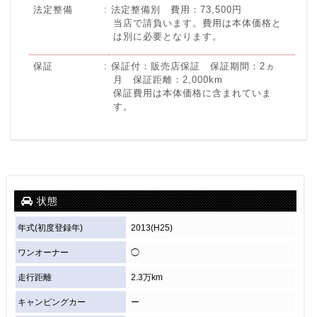
法定整備
法定整備別 費用：73,500円
当店で請負います。費用は本体価格と
は別に必要となります。
保証
保証付：販売店保証 保証期間：2ヵ
月 保証距離：2,000km
保証費用は本体価格に含まれていま
す。
状態
年式(初度登録年)
2013(H25)
ワンオーナー
◯
走行距離
2.3万km
キャンピングカー
ー