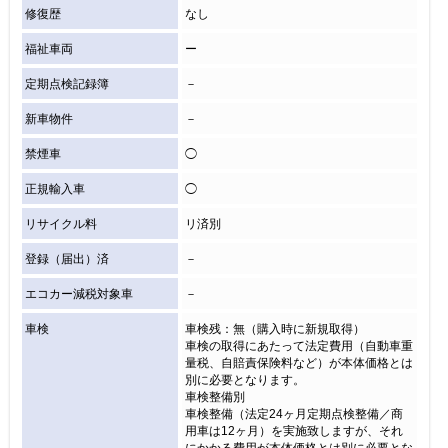
修復歴
なし
福祉車両
ー
定期点検記録簿
－
新車物件
－
禁煙車
◯
正規輸入車
◯
リサイクル料
リ済別
登録（届出）済
－
エコカー減税対象車
－
車検
車検残：無（購入時に新規取得）
車検の取得にあたって法定費用（自動車重
量税、自賠責保険料など）が本体価格とは
別に必要となります。
車検整備別
車検整備（法定24ヶ月定期点検整備／商
用車は12ヶ月）を実施致しますが、それ
にかかる費用が本体価格とは別に必要とな