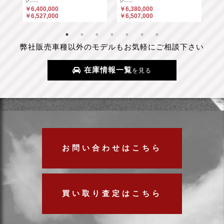
シ……
シ……
￥6
￥6,400,000
￥6,380,000
￥6
￥6,527,000
￥6,507,000
弊社販売車種以外のモデルもお気軽にご相談下さい
在庫情報一覧
を見る
お問い合わせはこちら
買い取り査定はこちら