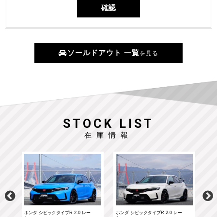
ソールドアウト 一覧
を見る
STOCK LIST
在庫情報
ホンダ シビックタイプR 2.0 レー
ホンダ シビックタイプR 2.0 レー
ポル