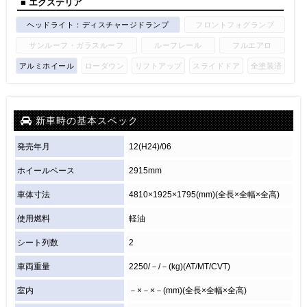
■ エクステリア
ヘッドライト：ディスチャージドランプ
フロントフォグランプ
サンルーフ・ガラスルーフ
ルーフレール
フルエアロ
アルミホイール
ローダウン
リフトアップ
スライドドア
全塗装済
新車時の基本スペック
発売年月
12(H24)/06
ホイールベース
2915mm
車体寸法
4810×1925×1795(mm)(全長×全幅×全高)
使用燃料
軽油
シート列数
2
車両重量
2250/－/－(kg)(AT/MT/CVT)
室内
－×－×－(mm)(全長×全幅×全高)