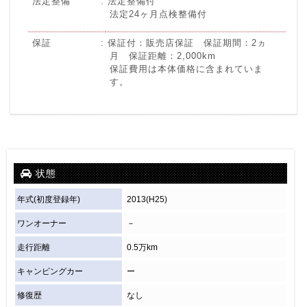
法定整備
法定整備付
法定24ヶ月点検整備付
保証
保証付：販売店保証 保証期間：2ヵ
月 保証距離：2,000km
保証費用は本体価格に含まれていま
す。
状態
年式(初度登録年)
2013(H25)
ワンオーナー
－
走行距離
0.5万km
キャンピングカー
ー
修復歴
なし