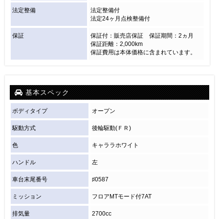
法定整備
法定整備付
法定24ヶ月点検整備付
保証
保証付：販売店保証 保証期間：2ヵ月
保証距離：2,000km
保証費用は本体価格に含まれています。
基本スペック
ボディタイプ
オープン
駆動方式
後輪駆動(ＦＲ)
色
キャララホワイト
ハンドル
左
車台末尾番号
♯0587
ミッション
フロアMTモード付7AT
排気量
2700cc