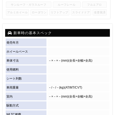
サンルーフ・ガラスルーフ
ルーフレール
フルエアロ
アルミホイール
ローダウン
リフトアップ
スライドドア
全塗装済
新車時の基本スペック
発売年月
ホイールベース
車体寸法
－×－×－(mm)(全長×全幅×全高)
使用燃料
シート列数
車両重量
－/－/－(kg)(AT/MT/CVT)
室内
－×－×－(mm)(全長×全幅×全高)
駆動方式
WLTC燃費