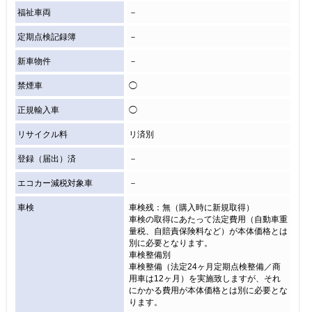
福祉車両
－
定期点検記録簿
－
新車物件
－
禁煙車
◯
正規輸入車
◯
リサイクル料
リ済別
登録（届出）済
－
エコカー減税対象車
－
車検
車検残：無（購入時に新規取得）
車検の取得にあたって法定費用（自動車重
量税、自賠責保険料など）が本体価格とは
別に必要となります。
車検整備別
車検整備（法定24ヶ月定期点検整備／商
用車は12ヶ月）を実施致しますが、それ
にかかる費用が本体価格とは別に必要とな
ります。