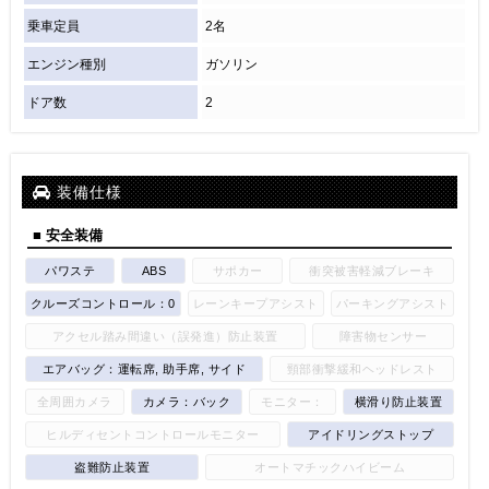
乗車定員
2名
エンジン種別
ガソリン
ドア数
2
装備仕様
■ 安全装備
パワステ
ABS
サポカー
衝突被害軽減ブレーキ
クルーズコントロール：0
レーンキープアシスト
パーキングアシスト
アクセル踏み間違い（誤発進）防止装置
障害物センサー
エアバッグ：運転席, 助手席, サイド
頸部衝撃緩和ヘッドレスト
全周囲カメラ
カメラ：バック
モニター：
横滑り防止装置
ヒルディセントコントロールモニター
アイドリングストップ
盗難防止装置
オートマチックハイビーム