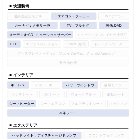
■ 快適装備
過給器設定モデル
エアコン・クーラー
Wエアコン
カーナビ：メモリー他
TV：フルセグ
映像:DVD
オーディオ:CD, ミュージックサーバー
ミュージックプレイヤー接続可
ETC
エアサスペンション
1500W 給電
ドライブレコーダー
ディスプレイオーディオ（Apple CarPlay、Android Autoなど）
寒冷地仕様
■ インテリア
キーレス
スマートキー
パワーウインドウ
後席モニター
ベンチシート
3列シート
ウォークスルー
電動シート
シートヒーター
シートエアコン
フルフラットシート
オットマン
本革シート
■ エクステリア
ヘッドライト：ディスチャージドランプ
フロントフォグランプ