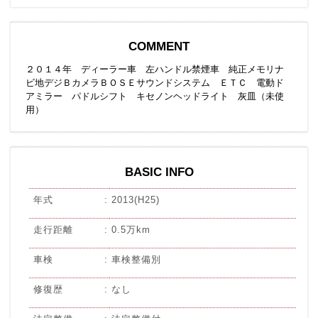
COMMENT
２０１４年 ディーラー車 左ハンドル禁煙車 純正メモリナ
ビ地デジＢカメラＢＯＳＥサウンドシステム ＥＴＣ 電動ド
アミラー パドルシフト キセノンヘッドライト 灰皿（未使
用）
BASIC INFO
年式
2013(H25)
走行距離
0.5万km
車検
車検整備別
修復歴
なし