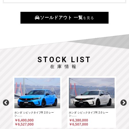
ソールドアウト 一覧
を見る
STOCK LIST
在庫情報
ホンダ シビックタイプR 2.0 レー
ホンダ シビックタイプR 2.0 レー
ポル
シ……
シ……
￥6
￥6,400,000
￥6,380,000
￥6
￥6,527,000
￥6,507,000