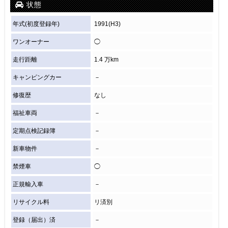
状態
年式(初度登録年)
1991(H3)
ワンオーナー
◯
走行距離
1.4 万km
キャンピングカー
－
修復歴
なし
福祉車両
－
定期点検記録簿
－
新車物件
－
禁煙車
◯
正規輸入車
－
リサイクル料
リ済別
登録（届出）済
－