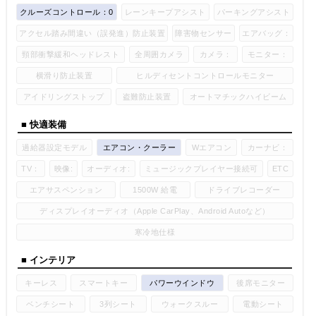
クルーズコントロール：0
レーンキープアシスト
パーキングアシスト
アクセル踏み間違い（誤発進）防止装置
障害物センサー
エアバッグ：
頸部衝撃緩和ヘッドレスト
全周囲カメラ
カメラ：
モニター：
横滑り防止装置
ヒルディセントコントロールモニター
アイドリングストップ
盗難防止装置
オートマチックハイビーム
■ 快適装備
過給器設定モデル
エアコン・クーラー
Wエアコン
カーナビ：
TV：
映像:
オーディオ:
ミュージックプレイヤー接続可
ETC
エアサスペンション
1500W 給電
ドライブレコーダー
ディスプレイオーディオ（Apple CarPlay、Android Autoなど）
寒冷地仕様
■ インテリア
キーレス
スマートキー
パワーウインドウ
後席モニター
ベンチシート
3列シート
ウォークスルー
電動シート