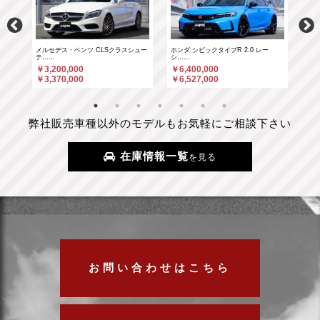
……
メルセデス・ベンツ CLSクラスシュー
ホンダ シビックタイプR 2.0 レー
ホン
テ……
シ……
シ…
￥3,200,000
￥6,400,000
￥6
￥3,370,000
￥6,527,000
￥6
弊社販売車種以外のモデルもお気軽にご相談下さい
在庫情報一覧
を見る
お問い合わせはこちら