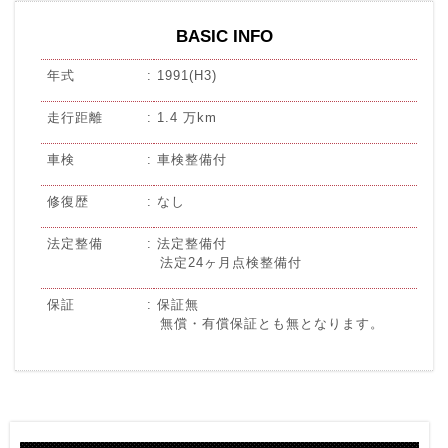
BASIC INFO
年式
1991(H3)
走行距離
1.4 万km
車検
車検整備付
修復歴
なし
法定整備
法定整備付
法定24ヶ月点検整備付
保証
保証無
無償・有償保証とも無となります。