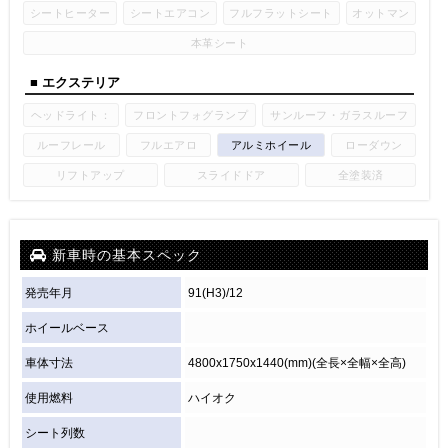
シートヒーター
シートエアコン
フルフラットシート
オットマン
本革シート
■ エクステリア
ヘッドライト：
フロントフォグランプ
サンルーフ・ガラスルーフ
ルーフレール
フルエアロ
アルミホイール
ローダウン
リフトアップ
スライドドア
全塗装済
新車時の基本スペック
発売年月
91(H3)/12
ホイールベース
車体寸法
4800x1750x1440(mm)(全長×全幅×全高)
使用燃料
ハイオク
シート列数