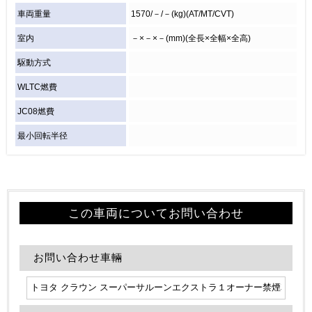
車両重量
1570/－/－(kg)(AT/MT/CVT)
室内
－×－×－(mm)(全長×全幅×全高)
駆動方式
WLTC燃費
JC08燃費
最小回転半径
この車両についてお問い合わせ
お問い合わせ車輛