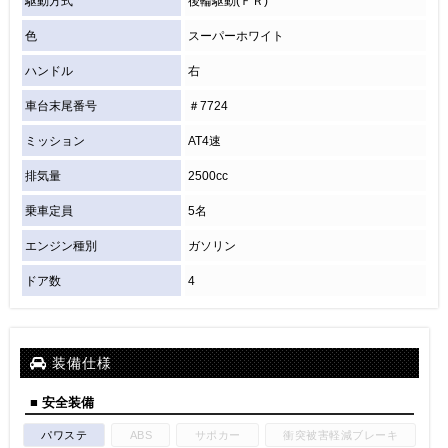
駆動方式
後輪駆動(ＦＲ)
色
スーパーホワイト
ハンドル
右
車台末尾番号
＃7724
ミッション
AT4速
排気量
2500cc
乗車定員
5名
エンジン種別
ガソリン
ドア数
4
装備仕様
■ 安全装備
パワステ
ABS
サポカー
衝突被害軽減ブレーキ