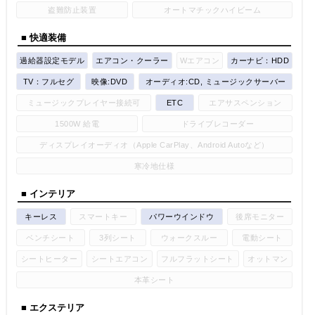
盗難防止装置
オートマチックハイビーム
■ 快適装備
過給器設定モデル
エアコン・クーラー
Wエアコン
カーナビ：HDD
TV：フルセグ
映像:DVD
オーディオ:CD, ミュージックサーバー
ミュージックプレイヤー接続可
ETC
エアサスペンション
1500W 給電
ドライブレコーダー
ディスプレイオーディオ（Apple CarPlay、Android Autoなど）
寒冷地仕様
■ インテリア
キーレス
スマートキー
パワーウインドウ
後席モニター
ベンチシート
3列シート
ウォークスルー
電動シート
シートヒーター
シートエアコン
フルフラットシート
オットマン
本革シート
■ エクステリア