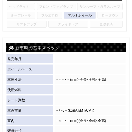
ヘッドライト：
フロントフォグランプ
サンルーフ・ガラスルーフ
ルーフレール
フルエアロ
アルミホイール
ローダウン
リフトアップ
スライドドア
全塗装済
新車時の基本スペック
発売年月
ホイールベース
車体寸法
－×－×－(mm)(全長×全幅×全高)
使用燃料
シート列数
車両重量
－/－/－(kg)(AT/MT/CVT)
室内
－×－×－(mm)(全長×全幅×全高)
駆動方式