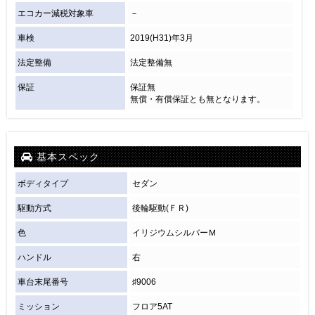
エコカー減税対象車
－
車検
2019(H31)年3月
法定整備
法定整備無
保証
保証無
無償・有償保証とも無となります。
基本スペック
ボディタイプ
セダン
駆動方式
後輪駆動(ＦＲ)
色
イリジウムシルバーＭ
ハンドル
右
車台末尾番号
♯9006
ミッション
フロア5AT