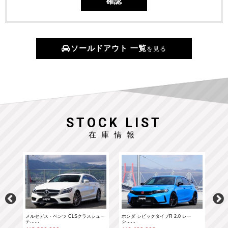
ソールドアウト 一覧
を見る
STOCK LIST
在庫情報
……
メルセデス・ベンツ CLSクラスシュー
ホンダ シビックタイプR 2.0 レー
ホン
テ……
シ……
シ…