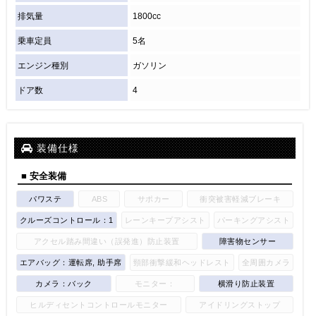
排気量
1800cc
乗車定員
5名
エンジン種別
ガソリン
ドア数
4
装備仕様
■ 安全装備
パワステ
ABS
サポカー
衝突被害軽減ブレーキ
クルーズコントロール：1
レーンキープアシスト
パーキングアシスト
アクセル踏み間違い（誤発進）防止装置
障害物センサー
エアバッグ：運転席, 助手席
頸部衝撃緩和ヘッドレスト
全周囲カメラ
カメラ：バック
モニター：
横滑り防止装置
ヒルディセントコントロールモニター
アイドリングストップ