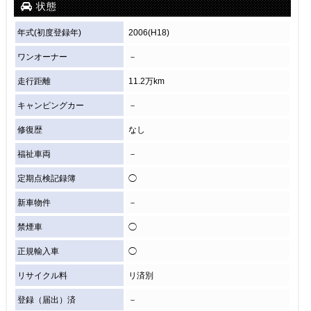
状態
年式(初度登録年)
2006(H18)
ワンオーナー
－
走行距離
11.2万km
キャンピングカー
－
修復歴
なし
福祉車両
－
定期点検記録簿
◯
新車物件
－
禁煙車
◯
正規輸入車
◯
リサイクル料
リ済別
登録（届出）済
－