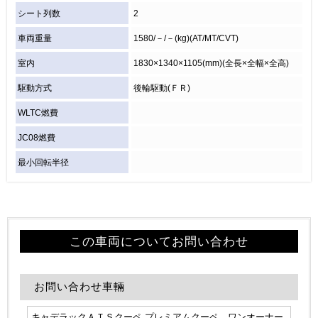
シート列数
2
車両重量
1580/－/－(kg)(AT/MT/CVT)
室内
1830×1340×1105(mm)(全長×全幅×全高)
駆動方式
後輪駆動(ＦＲ)
WLTC燃費
JC08燃費
最小回転半径
この車両についてお問い合わせ
お問い合わせ車輛