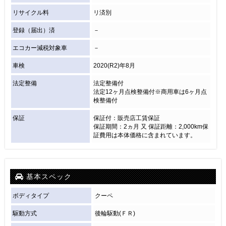
リサイクル料
リ済別
登録（届出）済
－
エコカー減税対象車
－
車検
2020(R2)年8月
法定整備
法定整備付
法定12ヶ月点検整備付※商用車は6ヶ月点
検整備付
保証
保証付：販売店工賃保証
保証期間：2ヵ月 又 保証距離：2,000km保
証費用は本体価格に含まれています。
基本スペック
ボディタイプ
クーペ
駆動方式
後輪駆動(ＦＲ)