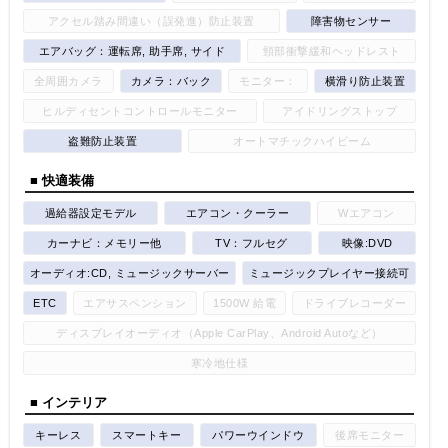
アクセル踏み間違い（誤発進）防止装置
障害物センサー
エアバッグ：運転席, 助手席, サイド
頸部衝撃緩和ヘッドレスト
全周囲カメラ
カメラ：バック
モニター：
横滑り防止装置
ヒルディセントコントロールモニター
アイドリングストップ
盗難防止装置
オートマチックハイビーム
■ 快適装備
過給器設定モデル
エアコン・クーラー
Wエアコン
カーナビ：メモリー他
TV：フルセグ
映像:DVD
オーディオ:CD, ミュージックサーバー
ミュージックプレイヤー接続可
ETC
エアサスペンション
1500W 給電
ドライブレコーダー
ディスプレイオーディオ（Apple CarPlay、Android Autoなど）
寒冷地仕様
■ インテリア
キーレス
スマートキー
パワーウインドウ
後席モニター