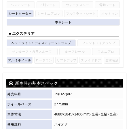
ベンチシート
3列シート
ウォークスルー
電動シート
シートヒーター
シートエアコン
フルフラットシート
オットマン
本革シート
■ エクステリア
ヘッドライト：ディスチャージドランプ
フロントフォグランプ
サンルーフ・ガラスルーフ
ルーフレール
フルエアロ
アルミホイール
ローダウン
リフトアップ
スライドドア
全塗装済
新車時の基本スペック
発売年月
15(H27)/07
ホイールベース
2775mm
車体寸法
4680×1845×1400(mm)(全長×全幅×全高)
使用燃料
ハイオク