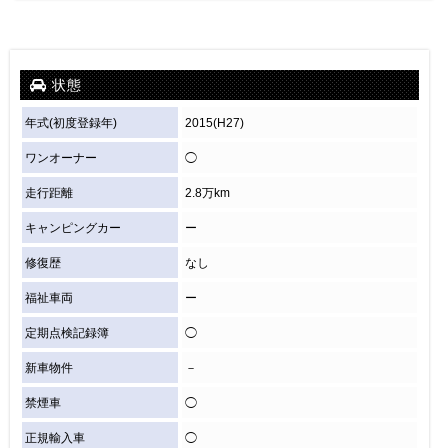
状態
年式(初度登録年)
2015(H27)
ワンオーナー
◯
走行距離
2.8万km
キャンピングカー
ー
修復歴
なし
福祉車両
ー
定期点検記録簿
◯
新車物件
－
禁煙車
◯
正規輸入車
◯