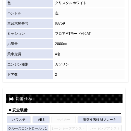
色
クリスタルホワイト
ハンドル
左
車台末尾番号
♯8759
ミッション
フロアMTモード付6AT
排気量
2000cc
乗車定員
4名
エンジン種別
ガソリン
ドア数
2
装備仕様
■ 安全装備
パワステ
ABS
サポカー
衝突被害軽減ブレーキ
クルーズコントロール：1
レーンキープアシスト
パーキングアシスト