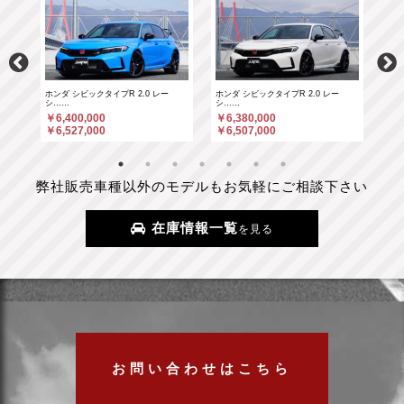
ホンダ シビックタイプR 2.0 レー
ホンダ シビックタイプR 2.0 レー
ポル
シ……
シ……
￥6
￥6,400,000
￥6,380,000
￥6
￥6,527,000
￥6,507,000
弊社販売車種以外のモデルもお気軽にご相談下さい
在庫情報一覧
を見る
お問い合わせはこちら