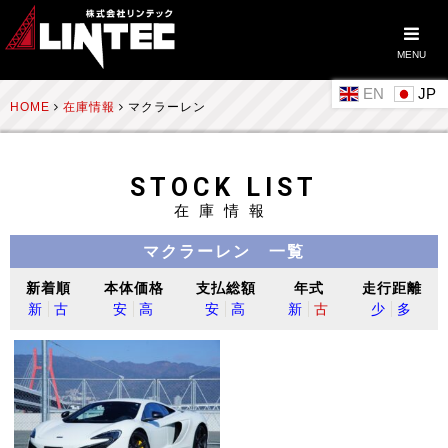
MENU
EN
HOME
在庫情報
マクラーレン
STOCK LIST
在庫情報
マクラーレン 一覧
新着順
本体価格
支払総額
年式
走行距離
新
古
安
高
安
高
新
古
少
多