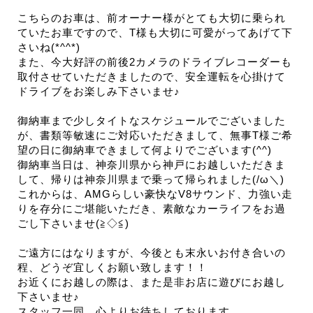
こちらのお車は、前オーナー様がとても大切に乗られ
ていたお車ですので、T様も大切に可愛がってあげて下
さいね(*^^*)
また、今大好評の前後2カメラのドライブレコーダーも
取付させていただきましたので、安全運転を心掛けて
ドライブをお楽しみ下さいませ♪
御納車まで少しタイトなスケジュールでございました
が、書類等敏速にご対応いただきまして、無事T様ご希
望の日に御納車できまして何よりでございます(^^)
御納車当日は、神奈川県から神戸にお越しいただきま
して、帰りは神奈川県まで乗って帰られました(/ω＼)
これからは、AMGらしい豪快なV8サウンド、力強い走
りを存分にご堪能いただき、素敵なカーライフをお過
ごし下さいませ(≧◇≦)
ご遠方にはなりますが、今後とも末永いお付き合いの
程、どうぞ宜しくお願い致します！！
お近くにお越しの際は、また是非お店に遊びにお越し
下さいませ♪
スタッフ一同、心よりお待ちしております。