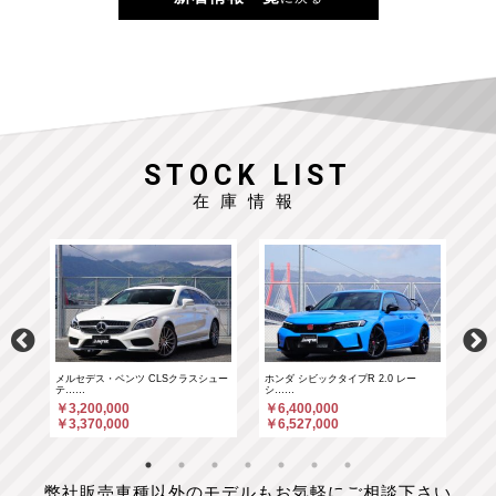
STOCK LIST
在庫情報
……
メルセデス・ベンツ CLSクラスシュー
ホンダ シビックタイプR 2.0 レー
ホン
テ……
シ……
シ…
￥3,200,000
￥6,400,000
￥6
￥3,370,000
￥6,527,000
￥6
弊社販売車種以外のモデルもお気軽にご相談下さい