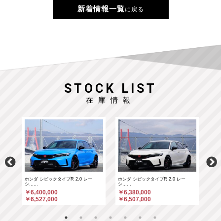
新着情報一覧
に戻る
STOCK LIST
在庫情報
ホンダ シビックタイプR 2.0 レー
ホンダ シビックタイプR 2.0 レー
ポル
シ……
シ……
￥6
￥6,400,000
￥6,380,000
￥6
￥6,527,000
￥6,507,000