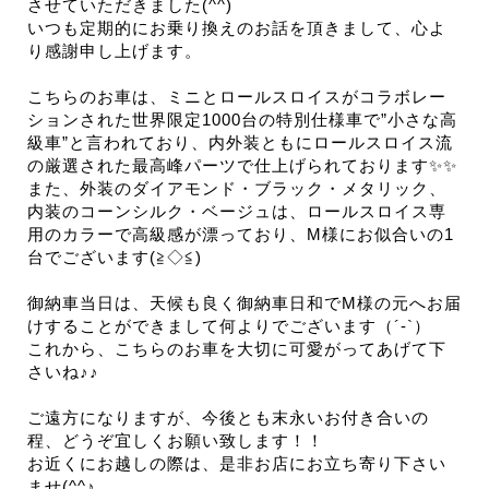
させていただきました(^^)
いつも定期的にお乗り換えのお話を頂きまして、心よ
り感謝申し上げます。
こちらのお車は、ミニとロールスロイスがコラボレー
ションされた世界限定1000台の特別仕様車で”小さな高
級車”と言われており、内外装ともにロールスロイス流
の厳選された最高峰パーツで仕上げられております✨✨
また、外装のダイアモンド・ブラック・メタリック、
内装のコーンシルク・ベージュは、ロールスロイス専
用のカラーで高級感が漂っており、M様にお似合いの1
台でございます(≧◇≦)
御納車当日は、天候も良く御納車日和でM様の元へお届
けすることができまして何よりでございます（´-`）
これから、こちらのお車を大切に可愛がってあげて下
さいね♪♪
ご遠方になりますが、今後とも末永いお付き合いの
程、どうぞ宜しくお願い致します！！
お近くにお越しの際は、是非お店にお立ち寄り下さい
ませ(^^♪