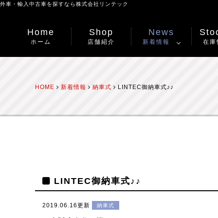
外車・輸入中古車を探すなら
株式会社リンテック
Home
Shop
News
Stoc
ホーム
店舗紹介
新着情報
在庫
HOME
新着情報
納車式
LINTEC御納車式♪♪
LINTEC御納車式♪♪
2019.06.16更新
納車式