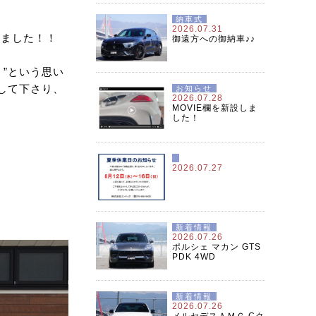
納車式
2026.07.31
いました！！
御遠方への御納車♪♪
”という思い
して下さり、
お知らせ
2026.07.28
MOVIE欄を新設しま
した！
2026.07.27
新着情報
2026.07.26
ポルシェ マカン GTS
PDK 4WD
新着情報
2026.07.26
メルセデスＡＭＧ Cク