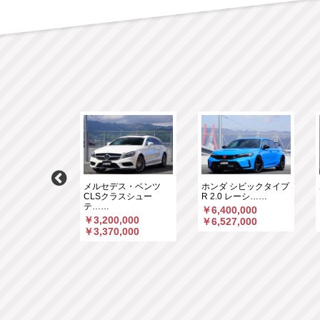
スＡＭＧ GLC
メルセデス・ベンツ
ホンダ シビックタイプ
マ……
CLSクラスシュー
R 2.0 レーシ……
テ……
,000
￥6,400,000
￥3,200,000
,660
￥6,527,000
￥3,370,000