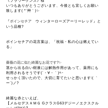
《フラワーケンズ》様
いつもありがとうございます、今後とも宜しくお願い
致します( *´艸｀)✨
ポインセチア
『
ウィンターローズアーリーレッド』と
いう品種?
ポインセチアの花言葉は、「祝福・私の心は燃えてい
る」
薔薇の花に似た綺麗なお花です?✨
茎から出る白い樹液には解熱作用があって、薬用にも
利用されるそうです(´・∀・｀)ﾍｰ
せっかく頂いたので、大切に育てたいと思います❕( ｀
ー´)ノ?
綺麗な赤といえば、
【メルセデスＡＭＧ GクラスG63デジーノエクスクル