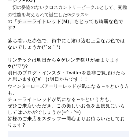
ーシブPKG】
一切の妥協のないクロスカントリービークルとして、究極
の性能を与えられて誕生したGクラス✨
の『
チューライトレッド(M)』もとっても綺麗な色で
す
?
落ち着いた赤色で、街中にも溶け込む上品なお色では
ないでしょうか(*´ω｀*)
リンテックは明日から✲ゲレンデ祭りが始まります
✲(*’▽’)?
明日のブログ・インスタ・Twitterを是非ご覧頂けたら
と思います((´∀｀))明日からです！！
ウィンターローズアーリーレッド
が気になる～✨という方
も、
チューライトレッドが気になる～✨という方も、
ぜひご来店いただき、この美しいお色を直接見にいら
してはいかがでしょうか(=^・^=)
皆様のご来店をスタッフ一同心よりお待ちいたしてお
ります?