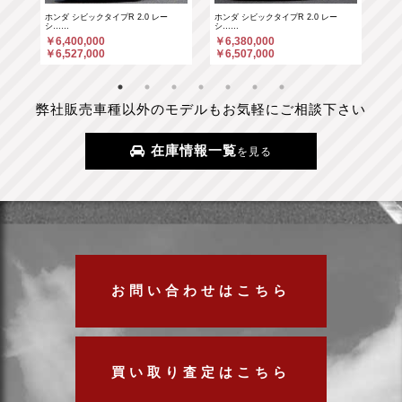
ホンダ シビックタイプR 2.0 レー
ホンダ シビックタイプR 2.0 レー
ポル
シ……
シ……
￥6
￥6,400,000
￥6,380,000
￥6
￥6,527,000
￥6,507,000
弊社販売車種以外のモデルもお気軽にご相談下さい
在庫情報一覧
を見る
お問い合わせはこちら
買い取り査定はこちら