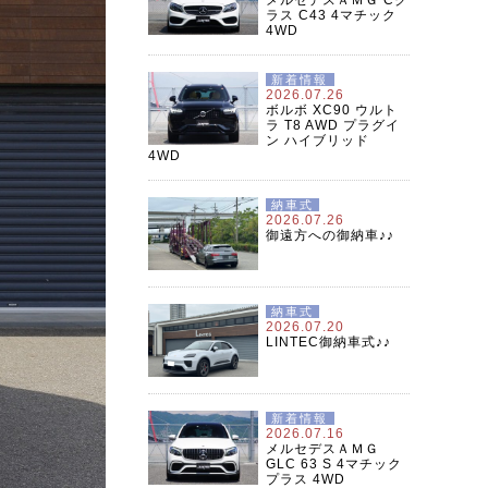
ラス C43 4マチック
4WD
新着情報
2026.07.26
ボルボ XC90 ウルト
ラ T8 AWD プラグイ
ン ハイブリッド
4WD
納車式
2026.07.26
御遠方への御納車♪♪
納車式
2026.07.20
LINTEC御納車式♪♪
新着情報
2026.07.16
メルセデスＡＭＧ
GLC 63 S 4マチック
プラス 4WD