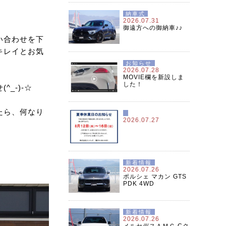
納車式
2026.07.31
御遠方への御納車♪♪
い合わせを下
キレイとお気
お知らせ
2026.07.28
MOVIE欄を新設しま
した！
_-)-☆
たら、何なり
2026.07.27
新着情報
2026.07.26
ポルシェ マカン GTS
PDK 4WD
新着情報
2026.07.26
メルセデスＡＭＧ Cク