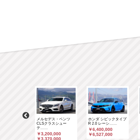
スＡＭＧ GLC
メルセデス・ベンツ
ホンダ シビックタイプ
マ……
CLSクラスシュー
R 2.0 レーシ……
テ……
,000
￥6,400,000
￥3,200,000
,660
￥6,527,000
￥3,370,000