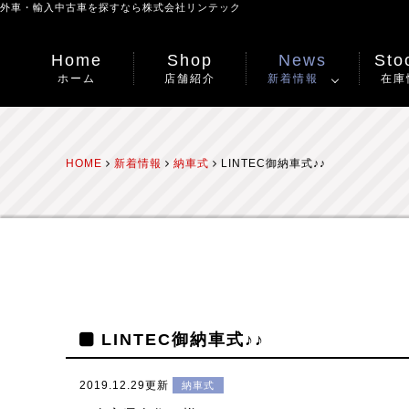
外車・輸入中古車を探すなら
株式会社リンテック
Home
Shop
News
Stoc
ホーム
店舗紹介
新着情報
在庫
HOME
新着情報
納車式
LINTEC御納車式♪♪
LINTEC御納車式♪♪
2019.12.29更新
納車式