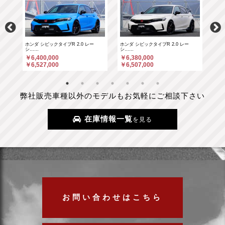
ホンダ シビックタイプR 2.0 レー
ホンダ シビックタイプR 2.0 レー
ポル
シ……
シ……
￥6
￥6,400,000
￥6,380,000
￥6
￥6,527,000
￥6,507,000
弊社販売車種以外のモデルもお気軽にご相談下さい
在庫情報一覧
を見る
お問い合わせはこちら