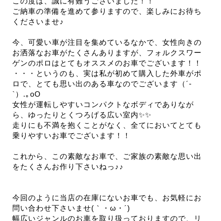
この度は、誠に有難うございました！！
ご納車の準備を進めて参りますので、楽しみにお待ち
くださいませ♪
今、可愛い車が注目を集めているなかで、女性向きの
お洒落なお車がたくさんありますが、フォルクスワー
ゲンのポロはとてもオススメのお車でございます！！
・・・というのも、実は私が初めて購入した外車がポ
ロで、とても思い出のある車なのでございます（´-
`）.｡oO
女性が運転しやすいコンパクトなボディでありなが
ら、ゆったりとくつろげる広い室内✨✨
走りにも不満を抱くことがなく、全てにおいてとても
乗りやすいお車でございます！！
これから、この素敵なお車で、ご家族の素敵な思い出
をたくさんお作り下さいねっ♪♪
今回のように当店の在庫にないお車でも、お気軽にお
問い合わせ下さいませ(｀・ω・´)ゞ
幅広いジャンルのお車を取り扱っておりますので、リ