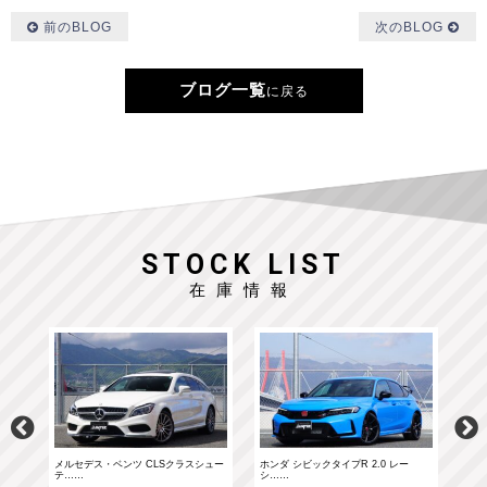
前のBLOG
次のBLOG
ブログ一覧
に戻る
STOCK LIST
在庫情報
……
メルセデス・ベンツ CLSクラスシュー
ホンダ シビックタイプR 2.0 レー
ホン
テ……
シ……
シ…