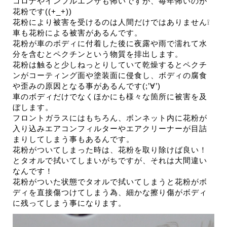
コロナやインフルエンザも怖いですが、毎年怖いのが
花粉です((+_+))
花粉により被害を受けるのは人間だけではありません❕
車も花粉による被害があるんです。
花粉が車のボディに付着した後に夜露や雨で濡れて水
分を含むとペクチンという物質を排出します。
花粉は触ると少しねっとりしていて乾燥するとペクチ
ンがコーティング面や塗装面に侵食し、ボディの腐食
や歪みの原因となる事があるんです(;’∀’)
車のボディだけでなくほかにも様々な箇所に被害を及
ぼします。
フロントガラスにはもちろん、ボンネット内に花粉が
入り込みエアコンフィルターやエアクリーナーが目詰
まりしてしまう事もあるんです。
花粉がついてしまった時は、花粉を取り除けば良い！
とタオルで拭いてしまいがちですが、それは大間違い
なんです！
花粉がついた状態でタオルで拭いてしまうと花粉がボ
ディを直接傷つけてしまう為、細かな擦り傷がボディ
に残ってしまう事になります。