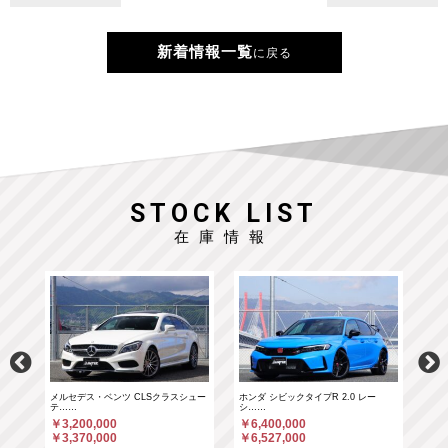
新着情報一覧
に戻る
STOCK LIST
在庫情報
……
メルセデス・ベンツ CLSクラスシュー
ホンダ シビックタイプR 2.0 レー
ホン
テ……
シ……
シ…
￥3,200,000
￥6,400,000
￥6
￥3,370,000
￥6,527,000
￥6