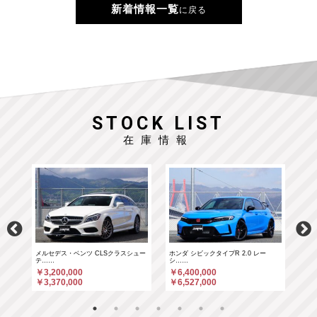
新着情報一覧
に戻る
STOCK LIST
在庫情報
……
メルセデス・ベンツ CLSクラスシュー
ホンダ シビックタイプR 2.0 レー
ホン
テ……
シ……
シ…
￥3,200,000
￥6,400,000
￥6
￥3,370,000
￥6,527,000
￥6