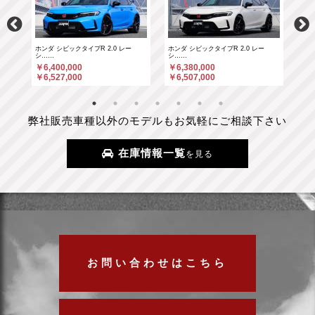
ホンダ シビックタイプR 2.0 レー
ホンダ シビックタイプR 2.0 レー
ポル
シ……
シ……
￥6
￥6,400,000
￥6,380,000
￥6
￥6,527,000
￥6,507,000
弊社販売車種以外のモデルもお気軽にご相談下さい
在庫情報一覧
を見る
お問い合わせはこちら