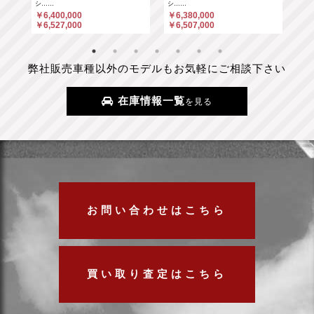
シ……
シ……
￥6
￥6,400,000
￥6,380,000
￥6
￥6,527,000
￥6,507,000
弊社販売車種以外のモデルもお気軽にご相談下さい
在庫情報一覧
を見る
お問い合わせはこちら
買い取り査定はこちら