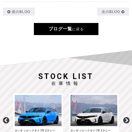
前のBLOG
次のBLOG
ブログ一覧
に戻る
STOCK LIST
在庫情報
ホンダ シビックタイプR 2.0 レー
ホンダ シビックタイプR 2.0 レー
ポル