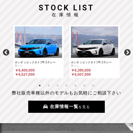
STOCK LIST
在庫情報
ホンダ シビックタイプR 2.0 レー
ホンダ シビックタイプR 2.0 レー
ポル
シ……
シ……
￥6
￥6,400,000
￥6,380,000
￥6
￥6,527,000
￥6,507,000
弊社販売車種以外のモデルもお気軽にご相談下さい
在庫情報一覧
を見る