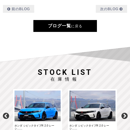
前のBLOG
次のBLOG
ブログ一覧
に戻る
STOCK LIST
在庫情報
ホンダ シビックタイプR 2.0 レー
ホンダ シビックタイプR 2.0 レー
ポル
シ……
シ……