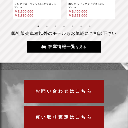
……
メルセデス・ベンツ CLSクラスシュー
ホンダ シビックタイプR 2.0 レー
ホン
テ……
シ……
シ…
￥3,200,000
￥6,400,000
￥6
￥3,370,000
￥6,527,000
￥6
弊社販売車種以外のモデルもお気軽にご相談下さい
在庫情報一覧
を見る
お問い合わせはこちら
買い取り査定はこちら